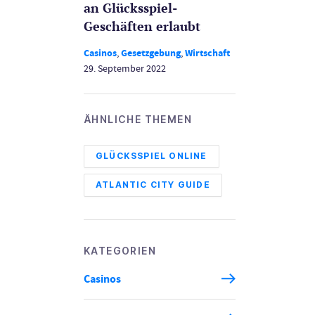
an Glücksspiel-
Geschäften erlaubt
Casinos
,
Gesetzgebung
,
Wirtschaft
29. September 2022
ÄHNLICHE THEMEN
GLÜCKSSPIEL ONLINE
ATLANTIC CITY GUIDE
KATEGORIEN
Casinos