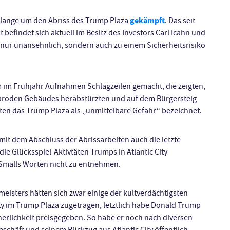
gekämpft
 lange um den Abriss des Trump Plaza
. Das seit
 befindet sich aktuell im Besitz des Investors Carl Icahn und
 nur unansehnlich, sondern auch zu einem Sicherheitsrisiko
 im Frühjahr Aufnahmen Schlagzeilen gemacht, die zeigten,
maroden Gebäudes herabstürzten und auf dem Bürgersteig
ten das Trump Plaza als „unmittelbare Gefahr“ bezeichnet.
it dem Abschluss der Abrissarbeiten auch die letzte
die Glücksspiel-Aktivtäten Trumps in Atlantic City
Smalls Worten nicht zu entnehmen.
eisters hätten sich zwar einige der kultverdächtigsten
ty im Trump Plaza zugetragen, letztlich habe Donald Trump
herlichkeit preisgegeben. So habe er noch nach diversen
schäft und seinem Rückzug aus Atlantic City öffentlich