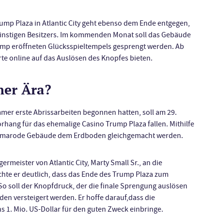
ump Plaza in Atlantic City geht ebenso dem Ende entgegen,
 einstigen Besitzers. Im kommenden Monat soll das Gebäude
mp eröffneten Glücksspieltempels gesprengt werden. Ab
te online auf das Auslösen des Knopfes bieten.
ner Ära?
er erste Abrissarbeiten begonnen hatten, soll am 29.
orhang für das ehemalige Casino Trump Plaza fallen. Mithilfe
as marode Gebäude dem Erdboden gleichgemacht werden.
rmeister von Atlantic City, Marty Small Sr., an die
chte er deutlich, dass das Ende des Trump Plaza zum
o soll der Knopfdruck, der die finale Sprengung auslösen
den versteigert werden. Er hoffe darauf,dass die
 1. Mio. US-Dollar für den guten Zweck einbringe.