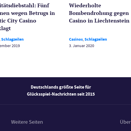
itätsdiebstahl: Fünf
Wiederholte
nen wegen Betrugs in
Bombendrohung gegen
tic City Casino
Casino in Liechtenstein
lagt
,
Schlagzeilen
Casinos
,
Schlagzeilen
tember 2019
3. Januar 2020
Deutschlands größte Seite für
Glücksspiel-Nachrichten seit 2015
Weitere Seiten
Über