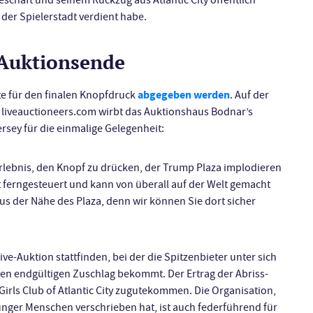
n der Spielerstadt verdient habe.
 Auktionsende
abgegeben werden
e für den finalen Knopfdruck
. Auf der
 liveauctioneers.com wirbt das Auktionshaus Bodnar’s
rsey für die einmalige Gelegenheit:
rlebnis, den Knopf zu drücken, der Trump Plaza implodieren
ht ferngesteuert und kann von überall auf der Welt gemacht
s der Nähe des Plaza, denn wir können Sie dort sicher
ive-Auktion stattfinden, bei der die Spitzenbieter unter sich
en endgültigen Zuschlag bekommt. Der Ertrag der Abriss-
Girls Club of Atlantic City zugutekommen. Die Organisation,
unger Menschen verschrieben hat, ist auch federführend für