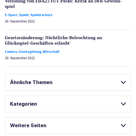
Verlosung von FIFA23 FUT-Packs: Kritik an DFB-Gewinn­
spiel
E-Sport
,
Spiele
,
Spielerschutz
30. September 2022
Gesetzes­änderung: Nächtliche Beleuch­tung an
Glücksspiel-Geschäften erlaubt
Casinos
,
Gesetzgebung
,
Wirtschaft
29. September 2022
Ähnliche Themen
SPORTWETTEN
SCHWEIZ CASINOS
Kategorien
BESTE ONLINE CASINOS
Casinos
SPIELAUTOMATEN ONLINE SPIELEN
Weitere Seiten
ONLINE SPORTWETTEN