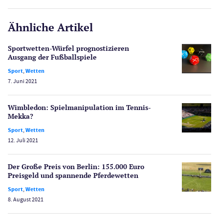
E-Sport
CasinoOnline.de
KOSTENLOSE SPIELE
Ähnliche Artikel
Gesetzgebung
Echtgeld
Sportwetten-Würfel prognostizieren
Lotterie
Ausgang der Fußballspiele
PayPal Casinos
Sport
,
Wetten
7. Juni 2021
Poker
Novoline Casinos
Wimbledon: Spiel­manipulation im Tennis-
Schlagzeilen
Mekka?
Merkur Casinos
Sport
,
Wetten
Spiele
12. Juli 2021
Spielautomaten
Spielerschutz
Der Große Preis von Berlin: 155.000 Euro
Casino Testberichte
Preisgeld und spannende Pferdewetten
Sport
,
Wetten
Sport
8. August 2021
Bonus Ohne Einzahlung