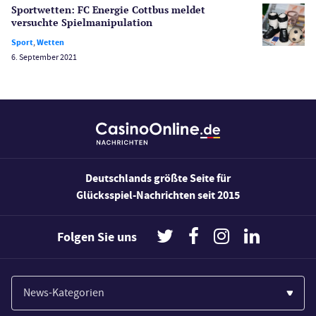
Wetten
Sportwetten: FC Energie Cottbus meldet
Slot Freispiele
versuchte Spiel­manipulation
Wirtschaft
Sport
,
Wetten
6. September 2021
Deutschlands größte Seite für
Glücksspiel-Nachrichten seit 2015
Folgen Sie uns
News-Kategorien