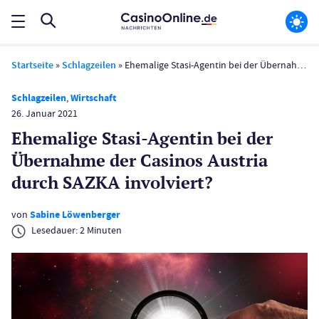
Startseite
»
Schlagzeilen
»
Ehemalige Stasi-Agentin bei der Übernahme der Casinos Austria durch SAZKA involviert?
Schlagzeilen
,
Wirtschaft
26. Januar 2021
Ehemalige Stasi-Agentin bei der
Übernahme der Casinos Austria
durch SAZKA involviert?
von
Sabine Löwenberger
Lesedauer:
2
Minuten