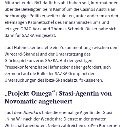
Mitarbeiter des BVT dafür bezahlt haben soll, Informationen
über die Beteiligten beim Kampf um die Casinos Austria an
hochrangige Politiker weiterzuleiten, unter anderem an den
ehemaligen Kabinettschef des Finanzministeriums und
jetzigen ÖBAG-Vorstand Thomas Schmidt. Dieser habe sich
dann für SAZKA eingesetzt.
Laut Hafenecker bestehe ein Zusammenhang zwischen dem
Wirecard-Skandal und der Unterstützung des
Glücksspielkonzerns SAZKA. Auf der gestrigen
Pressekonferenz habe Hafenecker daher gefordert, sich
vermehrt auf die Rolle der SAZKA Group bei den
Untersuchungen des Ibiza-Skandals zu fokussieren.
„Projekt Omega“: Stasi-Agentin von
Novomatic angeheuert
Laut dem
Standard
habe die ehemalige Agentin der Stasi
„Nina W.“ nach der Wende ihre Dienste in der privaten
Wirtschaft angeboten. Neben zahlreichen großen Konzernen