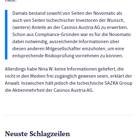
habe:
Damals bestand sowohl von Seiten der Novomatic als
auch von Seiten tschechischer Investoren der Wunsch,
(weitere) Anteile an der Casinos Austria AG zu erwerben.
Schon aus Compliance-Gründen war es für die Novomatic
dabei notwendig, ausreichende Informationen über
diesen anderen Mitgesellschafter einzuholen, um eine
entsprechende Risikoprüfung vornehmen zu können.
Allerdings habe Nina W. keine Informationen geliefert, die
nicht in den Medien frei zugänglich gewesen seien, erklärt der
Anwalt. Inzwischen hält jedoch die tschechische SAZKA Group
die Aktienmehrheit der Casinos Austria AG.
Neuste Schlagzeilen