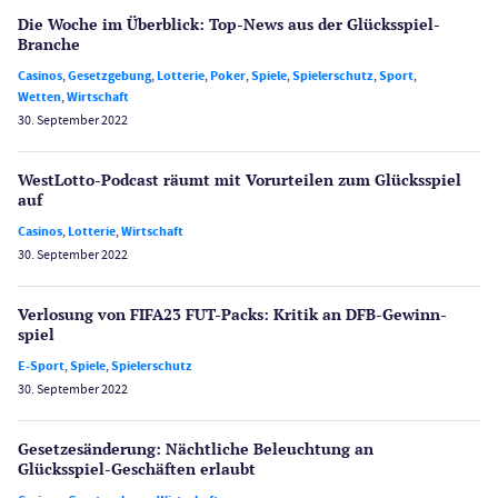
Die Woche im Überblick: Top-News aus der Glücksspiel-
Branche
Casinos
,
Gesetzgebung
,
Lotterie
,
Poker
,
Spiele
,
Spielerschutz
,
Sport
,
Wetten
,
Wirtschaft
30. September 2022
WestLotto-Podcast räumt mit Vorurteilen zum Glücksspiel
auf
Casinos
,
Lotterie
,
Wirtschaft
30. September 2022
Verlosung von FIFA23 FUT-Packs: Kritik an DFB-Gewinn­
spiel
E-Sport
,
Spiele
,
Spielerschutz
30. September 2022
Gesetzes­änderung: Nächtliche Beleuch­tung an
Glücksspiel-Geschäften erlaubt