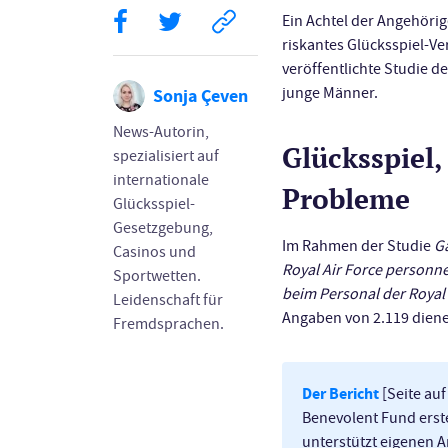
Ein Achtel der Angehörig
riskantes Glücksspiel-V
veröffentlichte Studie d
junge Männer.
Sonja Çeven
News-Autorin,
Glücksspiel
spezialisiert auf
internationale
Probleme
Glücksspiel-
Gesetzgebung,
Im Rahmen der Studie
G
Casinos und
Royal Air Force personne
Sportwetten.
beim Personal der Royal 
Leidenschaft für
Angaben von 2.119 diene
Fremdsprachen.
Der Bericht
[Seite auf
Benevolent Fund erstel
unterstützt eigenen 