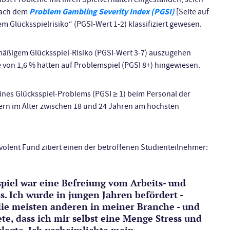
Problem Gambling Severity Index (PGSI)
nach dem
[Seite auf
em Glücksspielrisiko“ (PGSI-Wert 1-2) klassifiziert gewesen.
 mäßigem Glücksspiel-Risiko (PGSI-Wert 3-7) auszugehen
 von 1,6 % hätten auf Problemspiel (PGSI 8+) hingewiesen.
ines Glücksspiel-Problems (PGSI ≥ 1) beim Personal der
nern im Alter zwischen 18 und 24 Jahren am höchsten
volent Fund zitiert einen der betroffenen Studienteilnehmer:
piel war eine Befreiung vom Arbeits- und
ss. Ich wurde in jungen Jahren befördert -
die meisten anderen in meiner Branche - und
te, dass ich mir selbst eine Menge Stress und