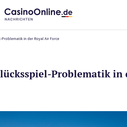
-Problematik in der Royal Air Force
lücksspiel-Problematik in 