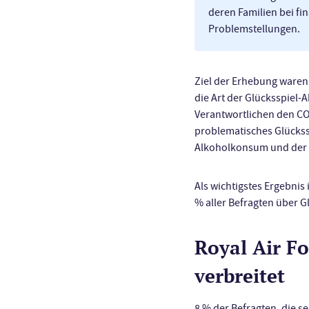
deren Familien bei fi
Problemstellungen.
Ziel der Erhebung waren
die Art der Glücksspiel-A
Verantwortlichen den CO
problematisches Glückss
Alkoholkonsum und der p
Als wichtigstes Ergebnis
% aller Befragten über G
Royal Air F
verbreitet
8 % der Befragten, die s