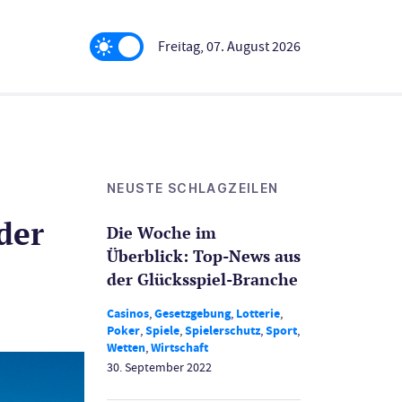
Freitag, 07. August 2026
NEUSTE SCHLAGZEILEN
der
Die Woche im
Überblick: Top-News aus
der Glücksspiel-Branche
Casinos
,
Gesetzgebung
,
Lotterie
,
Poker
,
Spiele
,
Spielerschutz
,
Sport
,
Wetten
,
Wirtschaft
30. September 2022