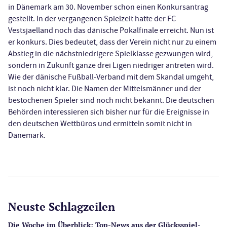
in Dänemark am 30. November schon einen Konkursantrag
gestellt. In der vergangenen Spielzeit hatte der FC
Vestsjaelland noch das dänische Pokalfinale erreicht. Nun ist
er konkurs. Dies bedeutet, dass der Verein nicht nur zu einem
Abstieg in die nächstniedrigere Spielklasse gezwungen wird,
sondern in Zukunft ganze drei Ligen niedriger antreten wird.
Wie der dänische Fußball-Verband mit dem Skandal umgeht,
ist noch nicht klar. Die Namen der Mittelsmänner und der
bestochenen Spieler sind noch nicht bekannt. Die deutschen
Behörden interessieren sich bisher nur für die Ereignisse in
den deutschen Wettbüros und ermitteln somit nicht in
Dänemark.
Neuste Schlagzeilen
Die Woche im Überblick: Top-News aus der Glücksspiel-