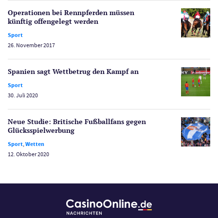
Operationen bei Rennpferden müssen
Schlagzeilen
künftig offengelegt werden
Merkur Casinos
Sport
Spiele
26. November 2017
Spielautomaten
Spielerschutz
Spanien sagt Wettbetrug den Kampf an
Casino Testberichte
Sport
30. Juli 2020
Sport
Bonus Ohne Einzahlung
Neue Studie: Britische Fußballfans gegen
Wetten
Glücksspiel­werbung
Slot Freispiele
Sport
,
Wetten
Wirtschaft
12. Oktober 2020