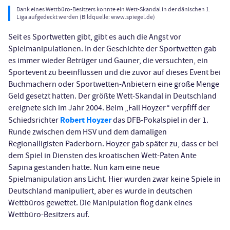
Dank eines Wettbüro-Besitzers konnte ein Wett-Skandal in der dänischen 1.
Liga aufgedeckt werden (Bildquelle: www.spiegel.de)
Seit es Sportwetten gibt, gibt es auch die Angst vor
Spielmanipulationen. In der Geschichte der Sportwetten gab
es immer wieder Betrüger und Gauner, die versuchten, ein
Sportevent zu beeinflussen und die zuvor auf dieses Event bei
Buchmachern oder Sportwetten-Anbietern eine große Menge
Geld gesetzt hatten. Der größte Wett-Skandal in Deutschland
ereignete sich im Jahr 2004. Beim „Fall Hoyzer“ verpfiff der
Robert Hoyzer
Schiedsrichter
das DFB-Pokalspiel in der 1.
Runde zwischen dem HSV und dem damaligen
Regionalligisten Paderborn. Hoyzer gab später zu, dass er bei
dem Spiel in Diensten des kroatischen Wett-Paten Ante
Sapina gestanden hatte. Nun kam eine neue
Spielmanipulation ans Licht. Hier wurden zwar keine Spiele in
Deutschland manipuliert, aber es wurde in deutschen
Wettbüros gewettet. Die Manipulation flog dank eines
Wettbüro-Besitzers auf.