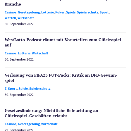
Branche
Casinos
,
Gesetzgebung
,
Lotterie
,
Poker
,
Spiele
,
Spielerschutz
,
Sport
,
Wetten
,
Wirtschaft
30. September 2022
WestLotto-Podcast räumt mit Vorurteilen zum Glücksspiel
auf
Casinos
,
Lotterie
,
Wirtschaft
30. September 2022
Verlosung von FIFA23 FUT-Packs: Kritik an DFB-Gewinn­
spiel
E-Sport
,
Spiele
,
Spielerschutz
30. September 2022
Gesetzes­änderung: Nächtliche Beleuch­tung an
Glücksspiel-Geschäften erlaubt
Casinos
,
Gesetzgebung
,
Wirtschaft
29. September 2022