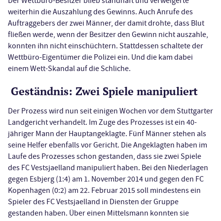
Der Wettbüro-Besitzer blieb standhaft und verweigerte
weiterhin die Auszahlung des Gewinns. Auch Anrufe des
Auftraggebers der zwei Männer, der damit drohte, dass Blut
fließen werde, wenn der Besitzer den Gewinn nicht auszahle,
konnten ihn nicht einschüchtern. Stattdessen schaltete der
Wettbüro-Eigentümer die Polizei ein. Und die kam dabei
einem Wett-Skandal auf die Schliche.
Geständnis: Zwei Spiele manipuliert
Der Prozess wird nun seit einigen Wochen vor dem Stuttgarter
Landgericht verhandelt. Im Zuge des Prozesses ist ein 40-
jähriger Mann der Hauptangeklagte. Fünf Männer stehen als
seine Helfer ebenfalls vor Gericht. Die Angeklagten haben im
Laufe des Prozesses schon gestanden, dass sie zwei Spiele
des FC Vestsjaelland manipuliert haben. Bei den Niederlagen
gegen Esbjerg (1:4) am 1. November 2014 und gegen den FC
Kopenhagen (0:2) am 22. Februar 2015 soll mindestens ein
Spieler des FC Vestsjaelland in Diensten der Gruppe
gestanden haben. Über einen Mittelsmann konnten sie