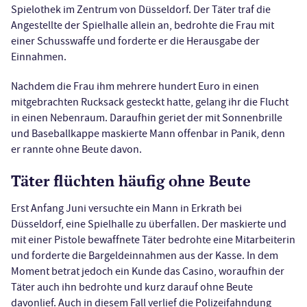
Spielothek im Zentrum von Düsseldorf. Der Täter traf die
Angestellte der Spielhalle allein an, bedrohte die Frau mit
einer Schusswaffe und forderte er die Herausgabe der
Einnahmen.
Nachdem die Frau ihm mehrere hundert Euro in einen
mitgebrachten Rucksack gesteckt hatte, gelang ihr die Flucht
in einen Nebenraum. Daraufhin geriet der mit Sonnenbrille
und Baseballkappe maskierte Mann offenbar in Panik, denn
er rannte ohne Beute davon.
Täter flüchten häufig ohne Beute
Erst Anfang Juni versuchte ein Mann in Erkrath bei
Düsseldorf, eine Spielhalle zu überfallen. Der maskierte und
mit einer Pistole bewaffnete Täter bedrohte eine Mitarbeiterin
und forderte die Bargeldeinnahmen aus der Kasse. In dem
Moment betrat jedoch ein Kunde das Casino, woraufhin der
Täter auch ihn bedrohte und kurz darauf ohne Beute
davonlief. Auch in diesem Fall verlief die Polizeifahndung