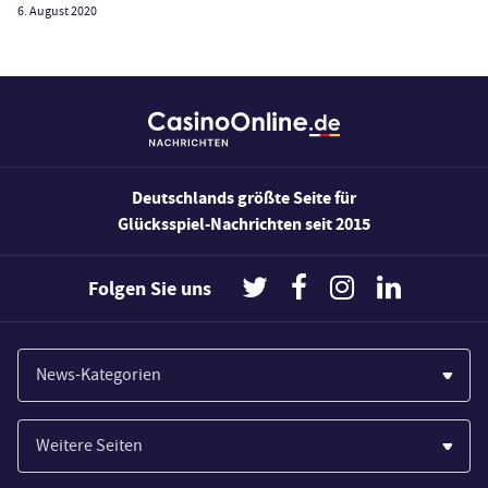
6. August 2020
Deutschlands größte Seite für
Glücksspiel-Nachrichten seit 2015
Folgen Sie uns
News-Kategorien
Casinos
Weitere Seiten
Wirtschaft