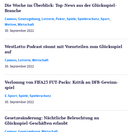
Die Woche im Überblick: Top-News aus der Glücksspiel-
Branche
Casinos
,
Gesetzgebung
,
Lotterie
,
Poker
,
Spiele
,
Spielerschutz
,
Sport
,
Wetten
,
Wirtschaft
30. September 2022
WestLotto-Podcast räumt mit Vorurteilen zum Glücksspiel
auf
Casinos
,
Lotterie
,
Wirtschaft
30. September 2022
Verlosung von FIFA23 FUT-Packs: Kritik an DFB-Gewinn­
spiel
E-Sport
,
Spiele
,
Spielerschutz
30. September 2022
Gesetzes­änderung: Nächtliche Beleuch­tung an
Glücksspiel-Geschäften erlaubt
Casinos
,
Gesetzgebung
,
Wirtschaft