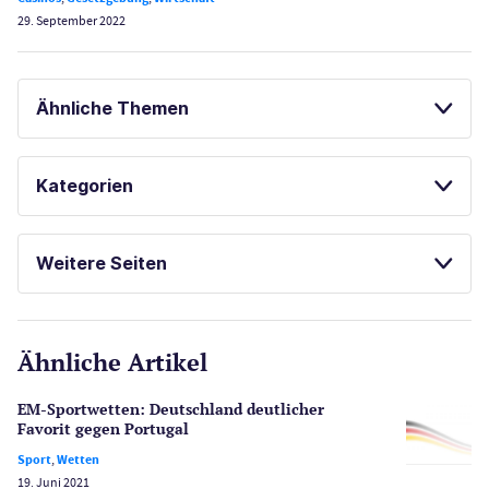
29. September 2022
Ähnliche Themen
SPIELAUTOMATEN ONLINE SPIELEN
Kategorien
KOSTENLOSE SPIELE
Casinos
BONUS OHNE EINZAHLUNG
Weitere Seiten
E-Sport
CasinoOnline.de
Ähnliche Artikel
Gesetzgebung
Echtgeld
EM-Sportwetten: Deutschland deutlicher
Lotterie
Favorit gegen Portugal
PayPal Casinos
Sport
,
Wetten
19. Juni 2021