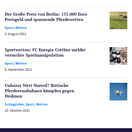
Poker
Novoline Casinos
Der Große Preis von Berlin: 155.000 Euro
Schlagzeilen
Preisgeld und spannende Pferdewetten
Merkur Casinos
Sport
,
Wetten
Spiele
8. August 2021
Spielautomaten
Spielerschutz
Sportwetten: FC Energie Cottbus meldet
Casino Testberichte
versuchte Spiel­manipulation
Sport
,
Wetten
Sport
6. September 2021
Bonus Ohne Einzahlung
Wetten
Unfairer Wett-Vorteil? Britische
Slot Freispiele
Pferderenn­bahnen kämpfen gegen
Drohnen
Wirtschaft
Schlagzeilen
,
Sport
,
Wetten
20. Oktober 2021