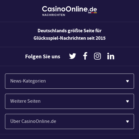
Deutschlands größte Seite für
Glücksspiel-Nachrichten seit 2015
Folgen Sie uns
News-Kategorien
Casinos
Weitere Seiten
Wirtschaft
Paypal Casinos
Spiele
Über CasinoOnline.de
Novoline Casinos
Poker
Über Uns