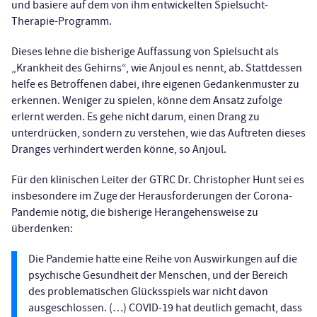
und basiere auf dem von ihm entwickelten Spielsucht-
Therapie-Programm.
Dieses lehne die bisherige Auffassung von Spielsucht als
„Krankheit des Gehirns“, wie Anjoul es nennt, ab. Stattdessen
helfe es Betroffenen dabei, ihre eigenen Gedankenmuster zu
erkennen. Weniger zu spielen, könne dem Ansatz zufolge
erlernt werden. Es gehe nicht darum, einen Drang zu
unterdrücken, sondern zu verstehen, wie das Auftreten dieses
Dranges verhindert werden könne, so Anjoul.
Für den klinischen Leiter der GTRC Dr. Christopher Hunt sei es
insbesondere im Zuge der Herausforderungen der Corona-
Pandemie nötig, die bisherige Herangehensweise zu
überdenken:
Die Pandemie hatte eine Reihe von Auswirkungen auf die
psychische Gesundheit der Menschen, und der Bereich
des problematischen Glücksspiels war nicht davon
ausgeschlossen. (…) COVID-19 hat deutlich gemacht, dass