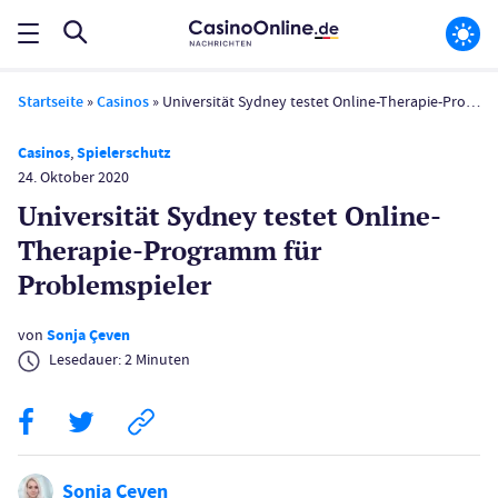
Startseite
»
Casinos
»
Universität Sydney testet Online-Therapie-Programm für Problemspieler
Casinos
,
Spielerschutz
24. Oktober 2020
Universität Sydney testet Online-
Therapie-Programm für
Problemspieler
von
Sonja Çeven
Lesedauer:
2
Minuten
Sonja Çeven