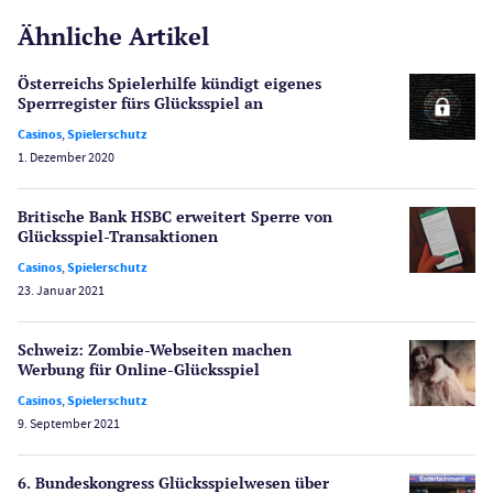
Ähnliche Artikel
Gesetzgebung
Echtgeld
Österreichs Spielerhilfe kündigt eigenes
Lotterie
Sperrregister fürs Glücksspiel an
PayPal Casinos
Casinos
,
Spielerschutz
1. Dezember 2020
Poker
Novoline Casinos
Britische Bank HSBC erweitert Sperre von
Schlagzeilen
Glücksspiel-Transaktionen
Merkur Casinos
Casinos
,
Spielerschutz
Spiele
23. Januar 2021
Spielautomaten
Spielerschutz
Schweiz: Zombie-Webseiten machen
Casino Testberichte
Werbung für Online-Glücksspiel
Casinos
,
Spielerschutz
Sport
9. September 2021
Bonus Ohne Einzahlung
Wetten
6. Bundes­kongress Glücks­spiel­wesen über
Slot Freispiele