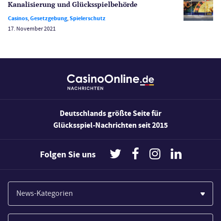
Kanal­isierung und Glücksspiel­behörde
Wirtschaft
Casinos
,
Gesetzgebung
,
Spielerschutz
17. November 2021
Deutschlands größte Seite für
Glücksspiel-Nachrichten seit 2015
Folgen Sie uns
News-Kategorien
Casinos