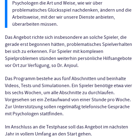
Psychologen die Art und Weise, wie wir über
problematisches Glücksspiel nachdenken, ändern und die
Arbeitsweise, mit der wir unsere Dienste anbieten,
überarbeiten müssen.
Das Angebot richte sich insbesondere an solche Spieler, die
gerade erst begonnen hätten, problematisches Spielverhalten
bei sich zu erkennen. Für Spieler mit komplexen
Spielproblemen stünden weiterhin persönliche Hilfsangebote
vor Ort zur Verfügung, so Dr. Anjoul.
Das Programm bestehe aus fünf Abschnitten und beinhalte
Videos, Tests und Simulationen. Ein Spieler benötige etwa vier
bis sechs Wochen, um alle Abschnitte zu durchlaufen.
Vorgesehen sei ein Zeitaufwand von einer Stunde pro Woche.
Zur Unterstützung sollen regelmäßig telefonische Gespräche
mit Psychologen stattfinden.
Im Anschluss an die Testphase soll das Angebot im nächsten
Jahr in vollem Umfang an den Start gehen.