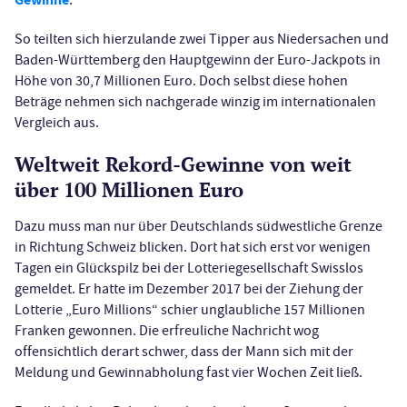
.
So teilten sich hierzulande zwei Tipper aus Niedersachen und
Baden-Württemberg den Hauptgewinn der Euro-Jackpots in
Höhe von 30,7 Millionen Euro. Doch selbst diese hohen
Beträge nehmen sich nachgerade winzig im internationalen
Vergleich aus.
Weltweit Rekord-Gewinne von weit
über 100 Millionen Euro
Dazu muss man nur über Deutschlands südwestliche Grenze
in Richtung Schweiz blicken. Dort hat sich erst vor wenigen
Tagen ein Glückspilz bei der Lotteriegesellschaft Swisslos
gemeldet. Er hatte im Dezember 2017 bei der Ziehung der
Lotterie „Euro Millions“ schier unglaubliche 157 Millionen
Franken gewonnen. Die erfreuliche Nachricht wog
offensichtlich derart schwer, dass der Mann sich mit der
Meldung und Gewinnabholung fast vier Wochen Zeit ließ.