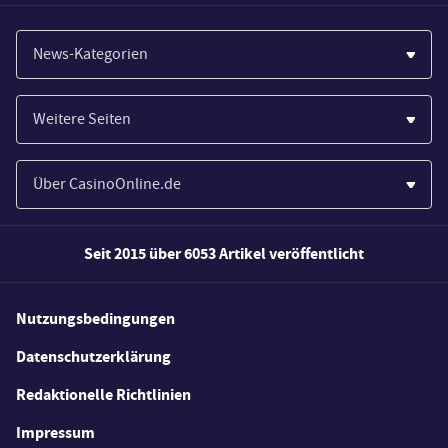
News-Kategorien
Casinos
Weitere Seiten
Wirtschaft
Paypal Casinos
Spiele
Über CasinoOnline.de
Novoline Casinos
Poker
Über Uns
Merkur Casinos
Seit 2015 über 6053 Artikel veröffentlicht
Sport
Unsere Experten
Spielautomaten
Gesetzgebung
Wie wir bewerten
Nutzungsbedingungen
Casino Testberichte
Schlagzeilen
FAQs
Datenschutzerklärung
Casino Bonus Angebote
E-Sport
Redaktionelle Richtlinien
Kostenlose Spiele
Lotterie
Impressum