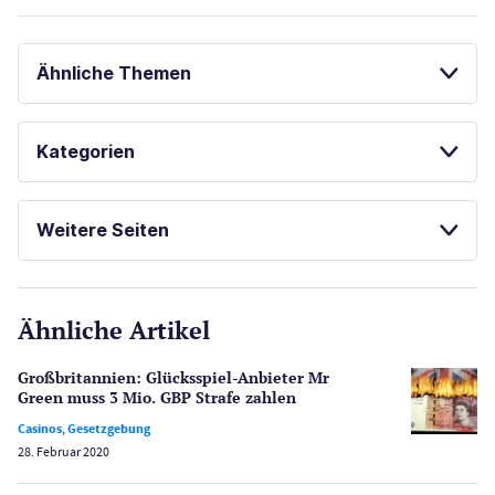
Ähnliche Themen
GLÜCKSSPIEL ONLINE
SPORTWETTEN
Kategorien
ONLINE POKER
ONLINE SPORTWETTEN
Casinos
LAS VEGAS GUIDE
POKER
Weitere Seiten
E-Sport
CasinoOnline.de
Ähnliche Artikel
Gesetzgebung
Echtgeld
Großbritannien: Glücksspiel-Anbieter Mr
Lotterie
Green muss 3 Mio. GBP Strafe zahlen
PayPal Casinos
Casinos
,
Gesetzgebung
28. Februar 2020
Poker
Novoline Casinos