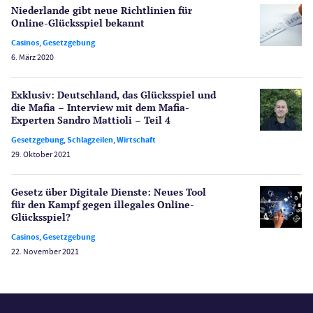
Niederlande gibt neue Richtlinien für
Schlagzeilen
Online-Glücksspiel bekannt
Merkur Casinos
Casinos
,
Gesetzgebung
Spiele
6. März 2020
Spielautomaten
Spielerschutz
Exklusiv: Deutschland, das Glücksspiel und
Casino Testberichte
die Mafia – Interview mit dem Mafia-
Experten Sandro Mattioli – Teil 4
Sport
Gesetzgebung
,
Schlagzeilen
,
Wirtschaft
Bonus Ohne Einzahlung
29. Oktober 2021
Wetten
Slot Freispiele
Gesetz über Digitale Dienste: Neues Tool
für den Kampf gegen illegales Online-
Wirtschaft
Glücksspiel?
Casinos
,
Gesetzgebung
22. November 2021