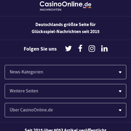
Deutschlands größte Seite für
Glücksspiel-Nachrichten seit 2015
Folgen Sie uns
News-Kategorien
Casinos
Weitere Seiten
Wirtschaft
Paypal Casinos
Spiele
Über CasinoOnline.de
Novoline Casinos
Poker
Über Uns
Merkur Casinos
Seit 2015 über 6053 Artikel veröffentlicht