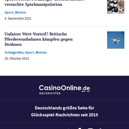
Casino Testberichte
versuchte Spiel­manipulation
Sport
,
Wetten
Sport
6. September 2021
Bonus Ohne Einzahlung
Wetten
Unfairer Wett-Vorteil? Britische
Slot Freispiele
Pferderenn­bahnen kämpfen gegen
Drohnen
Wirtschaft
Schlagzeilen
,
Sport
,
Wetten
20. Oktober 2021
Deutschlands größte Seite für
Glücksspiel-Nachrichten seit 2015