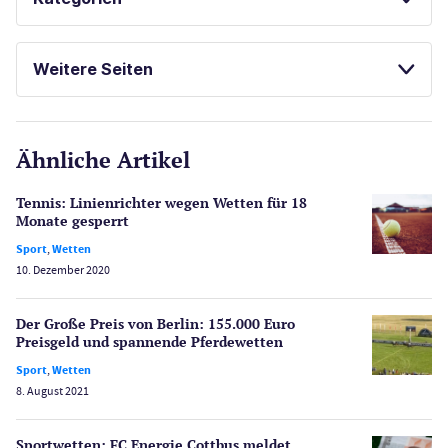
Casinos
Weitere Seiten
E-Sport
CasinoOnline.de
Ähnliche Artikel
Gesetzgebung
Echtgeld
Tennis: Linienrichter wegen Wetten für 18
Lotterie
Monate gesperrt
PayPal Casinos
Sport
,
Wetten
10. Dezember 2020
Poker
Novoline Casinos
Der Große Preis von Berlin: 155.000 Euro
Schlagzeilen
Preisgeld und spannende Pferdewetten
Merkur Casinos
Sport
,
Wetten
Spiele
8. August 2021
Spielautomaten
Spielerschutz
Sportwetten: FC Energie Cottbus meldet