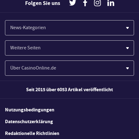
Folgen Sie uns
News-Kategorien
Casinos
Weitere Seiten
Wirtschaft
Paypal Casinos
Spiele
Über CasinoOnline.de
Novoline Casinos
Poker
Über Uns
Merkur Casinos
Seit 2015 über 6053 Artikel veröffentlicht
Sport
Unsere Experten
Spielautomaten
Gesetzgebung
Wie wir bewerten
Nutzungsbedingungen
Casino Testberichte
Schlagzeilen
FAQs
Datenschutzerklärung
Casino Bonus Angebote
E-Sport
Redaktionelle Richtlinien
Kostenlose Spiele