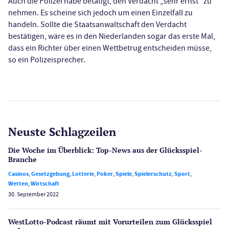
Auch die Polizei habe betätigt, den Verdacht „sehr ernst“ zu
nehmen. Es scheine sich jedoch um einen Einzelfall zu
handeln. Sollte die Staatsanwaltschaft den Verdacht
bestätigen, wäre es in den Niederlanden sogar das erste Mal,
dass ein Richter über einen Wettbetrug entscheiden müsse,
so ein Polizeisprecher.
Neuste Schlagzeilen
Die Woche im Überblick: Top-News aus der Glücksspiel-
Branche
Casinos
,
Gesetzgebung
,
Lotterie
,
Poker
,
Spiele
,
Spielerschutz
,
Sport
,
Wetten
,
Wirtschaft
30. September 2022
WestLotto-Podcast räumt mit Vorurteilen zum Glücksspiel