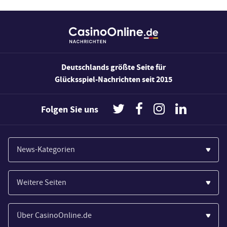
Deutschlands größte Seite für
Glücksspiel-Nachrichten seit 2015
Folgen Sie uns
News-Kategorien
Casinos
Weitere Seiten
Wirtschaft
Paypal Casinos
Spiele
Über CasinoOnline.de
Novoline Casinos