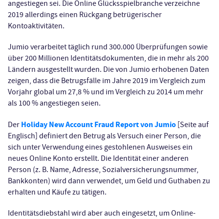
angestiegen sei. Die Online Glücksspielbranche verzeichne
2019 allerdings einen Rückgang betrügerischer
Kontoaktivitäten.
Jumio verarbeitet täglich rund 300.000 Überprüfungen sowie
über 200 Millionen Identitätsdokumenten, die in mehr als 200
Ländern ausgestellt wurden. Die von Jumio erhobenen Daten
zeigen, dass die Betrugsfälle im Jahre 2019 im Vergleich zum
Vorjahr global um 27,8 % und im Vergleich zu 2014 um mehr
als 100 % angestiegen seien.
Holiday New Account Fraud Report von Jumio
Der
[Seite auf
Englisch] definiert den Betrug als Versuch einer Person, die
sich unter Verwendung eines gestohlenen Ausweises ein
neues Online Konto erstellt. Die Identität einer anderen
Person (z. B. Name, Adresse, Sozialversicherungsnummer,
Bankkonten) wird dann verwendet, um Geld und Guthaben zu
erhalten und Käufe zu tätigen.
Identitätsdiebstahl wird aber auch eingesetzt, um Online-