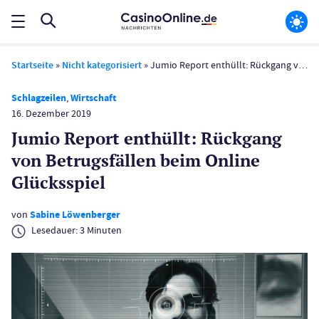
Startseite
»
Nicht kategorisiert
»
Jumio Report enthüllt: Rückgang von Betrugsfällen beim Online Glücksspiel
Schlagzeilen
,
Wirtschaft
16. Dezember 2019
Jumio Report enthüllt: Rückgang
von Betrugsfällen beim Online
Glücksspiel
von
Sabine Löwenberger
Lesedauer:
3
Minuten