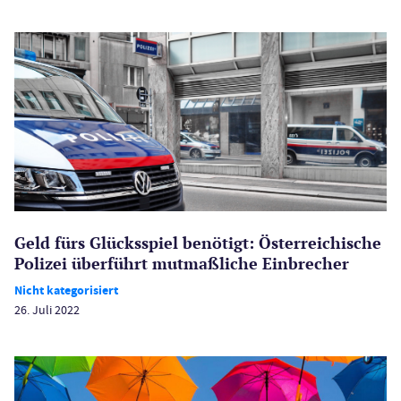
Geld fürs Glücksspiel benötigt: Österreichische
Polizei überführt mutmaßliche Einbrecher
Nicht kategorisiert
26. Juli 2022