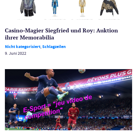
Casino-Magier Siegfried und Roy: Auktion
ihrer Memorabilia
Nicht kategorisiert
,
Schlagzeilen
9. Juni 2022