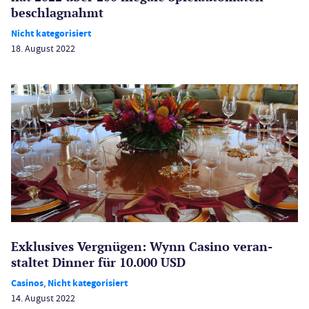
beschlag­nahmt
Nicht kategorisiert
18. August 2022
Exklusives Vergnügen: Wynn Casino veran­
staltet Dinner für 10.000 USD
Casinos
,
Nicht kategorisiert
14. August 2022