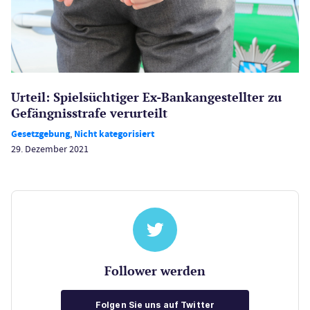
Urteil: Spiel­süchtiger Ex-Bank­angestellter zu
Gefängnisstrafe verurteilt
Gesetzgebung
,
Nicht kategorisiert
29. Dezember 2021
Follower werden
Folgen Sie uns auf Twitter