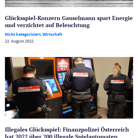
Glücksspiel-Konzern Gausel­mann spart Energie
und verzichtet auf Beleuchtung
Nicht kategorisiert
,
Wirtschaft
22. August 2022
Illegales Glücksspiel: Finanz­polizei Öster­reich
hat 2022 über 200 illegale Spiel­automaten