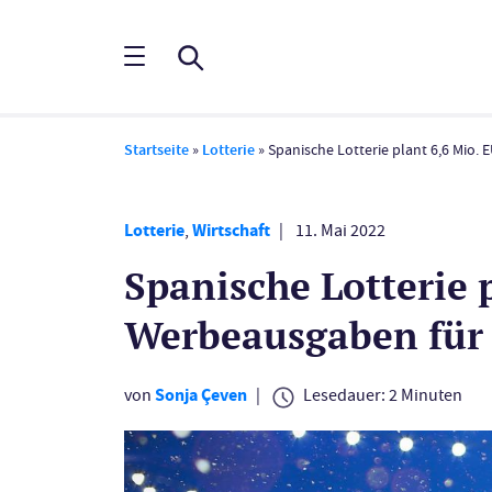
Startseite
»
Lotterie
»
Spanische Lotterie plant 6,6 Mio.
Lotterie
Wirtschaft
,
|
11. Mai 2022
Spanische Lotterie 
Werbeausgaben für 
Sonja Çeven
von
|
Lesedauer:
2
Minuten