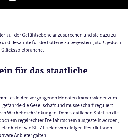
ler auf der Gefühlsebene anzusprechen und sie dazu zu
und Bekannte für die Lotterie zu begeistern, stößt jedoch
er Glücksspielbranche.
ein für das staatliche
kommt es in den vergangenen Monaten immer wieder zum
el gefährde die Gesellschaft und müsse scharf reguliert
rch Werbebeschränkungen. Dem staatlichen Spiel, so die
edoch ein regelrechter Freifahrtschein ausgestellt worden,
ielanbieter wie SELAE seien von einigen Restriktionen
rivate Anbieter gälten.