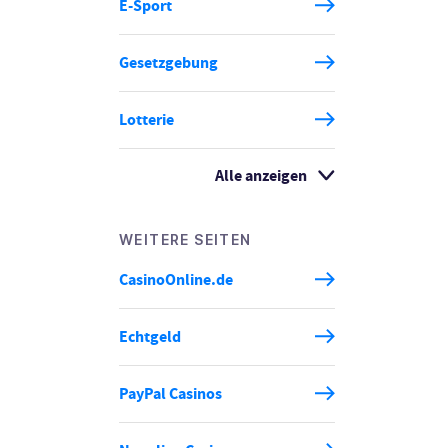
E-Sport
Gesetzgebung
Lotterie
Alle anzeigen
Poker
Schlagzeilen
WEITERE SEITEN
CasinoOnline.de
Spiele
Echtgeld
Spielerschutz
PayPal Casinos
Sport