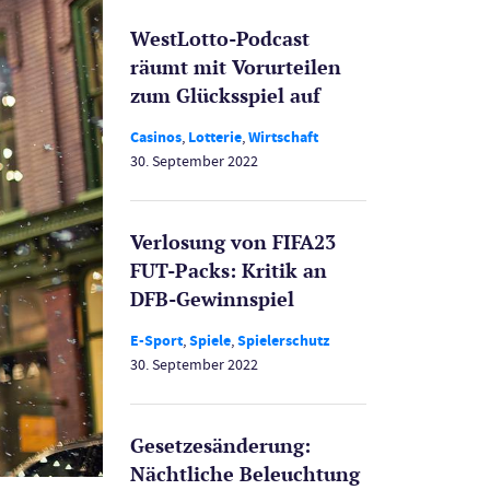
WestLotto-Podcast
räumt mit Vorurteilen
zum Glücksspiel auf
Casinos
,
Lotterie
,
Wirtschaft
30. September 2022
Verlosung von FIFA23
FUT-Packs: Kritik an
DFB-Gewinn­spiel
E-Sport
,
Spiele
,
Spielerschutz
30. September 2022
Gesetzes­änderung:
Nächtliche Beleuch­tung