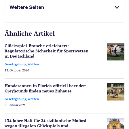
Casinos
ONLINE SPIELOTHEKEN
Weitere Seiten
ONLINE SPORTWETTEN
E-Sport
CasinoOnline.de
KOSTENLOSE SPIELE
Ähnliche Artikel
Gesetzgebung
Echtgeld
Glücksspiel-Branche erleichtert:
Lotterie
Regulatorische Sicherheit für Sportwetten
PayPal Casinos
in Deutschland
Gesetzgebung
,
Wetten
Poker
13. Oktober 2020
Novoline Casinos
Schlagzeilen
Hunderennen in Florida offiziell beendet:
Merkur Casinos
Greyhounds finden neues Zuhause
Spiele
Gesetzgebung
,
Wetten
Spielautomaten
9. Januar 2021
Spielerschutz
Casino Testberichte
134 Jahre Haft für 24 sizilianische Mafiosi
wegen illegalen Glückspiels und