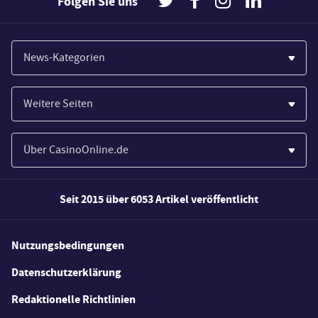
Folgen Sie uns
News-Kategorien
Casinos
Weitere Seiten
Wirtschaft
Paypal Casinos
Spiele
Über CasinoOnline.de
Novoline Casinos
Poker
Über Uns
Merkur Casinos
Seit 2015 über 6053 Artikel veröffentlicht
Sport
Unsere Experten
Spielautomaten
Gesetzgebung
Wie wir bewerten
Nutzungsbedingungen
Casino Testberichte
Schlagzeilen
FAQs
Datenschutzerklärung
Casino Bonus Angebote
E-Sport
Redaktionelle Richtlinien
Kostenlose Spiele
Lotterie