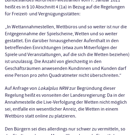
Bundeslandes Nordrhein-Westfahlen vom 7. Januar 2021
heißt es in § 10 Abschnitt 4 (1a) in Bezug auf die Regelungen
für Freizeit- und Vergnügungsstätten:
„In Wettannahmestellen, Wettbüros und so weiter ist nur die
Entgegennahme der Spielscheine, Wetten und so weiter
gestattet. Ein darüber hinausgehender Aufenthalt in den
betreffenden Einrichtungen (etwa zum Mitverfolgen der
Spiele und Veranstaltungen, auf die sich die Wetten beziehen)
ist unzulässig. Die Anzahl von gleichzeitig in den
Geschäftsräumen anwesenden Kundinnen und Kunden darf
eine Person pro zehn Quadratmeter nicht überschreiten.“
Auf Anfrage von
Lokalplus NRW
zur Begründung dieser
Regelung heißt es vonseiten der Landesregierung: Da in der
Annahmestelle die Live-Verfolgung der Wetten nicht möglich
sei, entfalle ein wesentlicher Anreiz, die Wetten in einem
Wettbüro statt online zu platzieren.
Den Bürgern sei dies allerdings nur schwer zu vermitteln, so