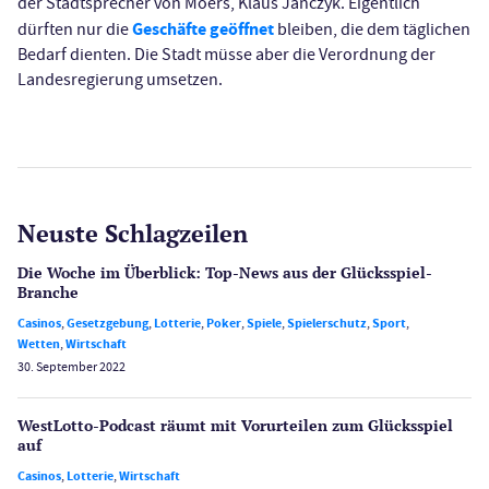
der Stadtsprecher von Moers, Klaus Janczyk. Eigentlich
Geschäfte geöffnet
dürften nur die
bleiben, die dem täglichen
Bedarf dienten. Die Stadt müsse aber die Verordnung der
Landesregierung umsetzen.
Neuste Schlagzeilen
Die Woche im Überblick: Top-News aus der Glücksspiel-
Branche
Casinos
,
Gesetzgebung
,
Lotterie
,
Poker
,
Spiele
,
Spielerschutz
,
Sport
,
Wetten
,
Wirtschaft
30. September 2022
WestLotto-Podcast räumt mit Vorurteilen zum Glücksspiel
auf
Casinos
,
Lotterie
,
Wirtschaft