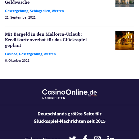
Geldwäsche
Sport
Bonus Ohne Einzahlung
Gesetzgebung
,
Schlagzeilen
,
Wetten
21. September 2021
Wetten
Slot Freispiele
Mit Bargeld in den Mallorca-Urlaub:
Wirtschaft
Kreditkarten­verbot für das Glücksspiel
geplant
Casinos
,
Gesetzgebung
,
Wetten
6. Oktober 2021
Deutschlands größte Seite für
Glücksspiel-Nachrichten seit 2015