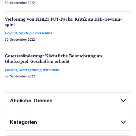
30. September 2022
Verlosung von FIFA23 FUT-Packs: Kritik an DFB-Gewinn­
spiel
E-Sport
,
Spiele
,
Spielerschutz
30. September 2022
Gesetzes­änderung: Nächtliche Beleuch­tung an
Glücksspiel-Geschäften erlaubt
Casinos
,
Gesetzgebung
,
Wirtschaft
29. September 2022
Ähnliche Themen
SPIELAUTOMATEN
SPORTWETTEN
Kategorien
SPIELAUTOMATEN ONLINE SPIELEN