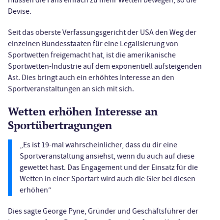
müssen die Fans einfach zu mehr Wetten bewegen, so die
Devise.
Seit das oberste Verfassungsgericht der USA den Weg der
einzelnen Bundesstaaten für eine Legalisierung von
Sportwetten freigemacht hat, ist die amerikanische
Sportwetten-Industrie auf dem exponentiell aufsteigenden
Ast. Dies bringt auch ein erhöhtes Interesse an den
Sportveranstaltungen an sich mit sich.
Wetten erhöhen Interesse an
Sportübertragungen
„Es ist 19-mal wahrscheinlicher, dass du dir eine
Sportveranstaltung ansiehst, wenn du auch auf diese
gewettet hast. Das Engagement und der Einsatz für die
Wetten in einer Sportart wird auch die Gier bei diesen
erhöhen“
Dies sagte George Pyne, Gründer und Geschäftsführer der