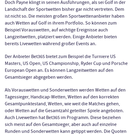
Doch Payne klingt in seinen Ausführungen, als sei Golf in der
Landschaft der Sportwetten bisher gar nicht vertreten. Dem
ist nicht so. Die meisten großen Sportwettenanbieter haben
auch Wetten auf Golf in ihrem Portfolio. So können zum
Beispiel Vorauswetten, auf wichtige Ereignisse auch
Langzeitwetten, platziert werden. Einige Anbieter bieten
bereits Livewetten während großer Events an.
Der Anbieter Bet365 bietet zum Beispiel die Turniere US
Masters, US Open, US Championship, Ryder Cup und Porsche
European Open an. Es können Langzeitwetten auf den
Gesamtsieger abgegeben werden.
Als Vorauswetten und Sonderwetten werden Wetten auf den
Tagessieger, Handicap-Wetten, Wetten auf den korrekten
Gesamtpunktestand, Wetten, wie weit die Matches gehen,
oder Wetten auf die Gesamtzahl geteilter Spiele angeboten.
Auch Livewetten hat Bet365 im Programm. Diese beziehen
sich meist auf den Gesamtsieger, aber auch auf einzelne
Runden und Sonderwetten kann getippt werden. Die Quoten