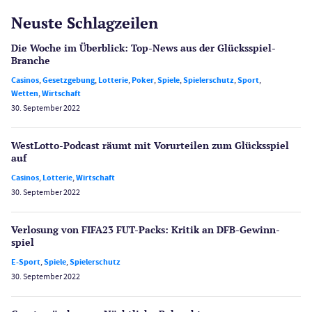
Neuste Schlagzeilen
Die Woche im Überblick: Top-News aus der Glücksspiel-
Branche
Casinos
,
Gesetzgebung
,
Lotterie
,
Poker
,
Spiele
,
Spielerschutz
,
Sport
,
Wetten
,
Wirtschaft
30. September 2022
WestLotto-Podcast räumt mit Vorurteilen zum Glücksspiel
auf
Casinos
,
Lotterie
,
Wirtschaft
30. September 2022
Verlosung von FIFA23 FUT-Packs: Kritik an DFB-Gewinn­
spiel
E-Sport
,
Spiele
,
Spielerschutz
30. September 2022