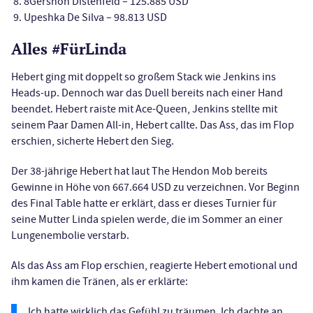
8Gershon Distenfeld – 125.885 USD
Upeshka De Silva – 98.813 USD
Alles #FürLinda
Hebert ging mit doppelt so großem Stack wie Jenkins ins
Heads-up. Dennoch war das Duell bereits nach einer Hand
beendet. Hebert raiste mit Ace-Queen, Jenkins stellte mit
seinem Paar Damen All-in, Hebert callte. Das Ass, das im Flop
erschien, sicherte Hebert den Sieg.
Der 38-jährige Hebert hat laut The Hendon Mob bereits
Gewinne in Höhe von 667.664 USD zu verzeichnen. Vor Beginn
des Final Table hatte er erklärt, dass er dieses Turnier für
seine Mutter Linda spielen werde, die im Sommer an einer
Lungenembolie verstarb.
Als das Ass am Flop erschien, reagierte Hebert emotional und
ihm kamen die Tränen, als er erklärte:
Ich hatte wirklich das Gefühl zu träumen. Ich dachte an