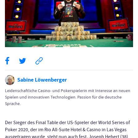
Sabine Löwenberger
Leidenschaftliche Casino- und Pokerspielerin mit Interesse an neuen
Spielen und innovativen Technologien. Passion für die deutsche
Sprache.
Der Sieger des Final Table der US-Spieler der World Series of
Poker 2020, der im Rio All-Suite Hotel & Casino in Las Vegas
ausgetragen wurde, steht nun auch fest. Joseph Hebert (38)