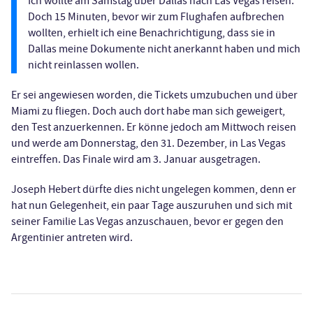
Ich wollte am Samstag über Dallas nach Las Vegas reisen.
Doch 15 Minuten, bevor wir zum Flughafen aufbrechen
wollten, erhielt ich eine Benachrichtigung, dass sie in
Dallas meine Dokumente nicht anerkannt haben und mich
nicht reinlassen wollen.
Er sei angewiesen worden, die Tickets umzubuchen und über
Miami zu fliegen. Doch auch dort habe man sich geweigert,
den Test anzuerkennen. Er könne jedoch am Mittwoch reisen
und werde am Donnerstag, den 31. Dezember, in Las Vegas
eintreffen. Das Finale wird am 3. Januar ausgetragen.
Joseph Hebert dürfte dies nicht ungelegen kommen, denn er
hat nun Gelegenheit, ein paar Tage auszuruhen und sich mit
seiner Familie Las Vegas anzuschauen, bevor er gegen den
Argentinier antreten wird.