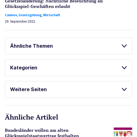
Gesetzes­änderung: Nächtliche Beleuch­tung an
Glücksspiel-Geschäften erlaubt
Casinos
,
Gesetzgebung
,
Wirtschaft
29. September 2022
Ähnliche Themen
ONLINE POKER
Kategorien
SPIELAUTOMATEN ONLINE SPIELEN
Casinos
LAS VEGAS GUIDE
POKER
Weitere Seiten
E-Sport
CasinoOnline.de
Ähnliche Artikel
Gesetzgebung
Echtgeld
Bundesländer wollen am alten
Lotterie
Glücksspielstaatsvertrag festhalten