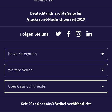
Deutschlands größte Seite für
Glücksspiel-Nachrichten seit 2015
Folgen Sie uns
News-Kategorien
Casinos
Weitere Seiten
Wirtschaft
Paypal Casinos
Spiele
Über CasinoOnline.de
Novoline Casinos
Poker
Über Uns
Merkur Casinos
Seit 2015 über 6053 Artikel veröffentlicht
Sport
Unsere Experten
Spielautomaten