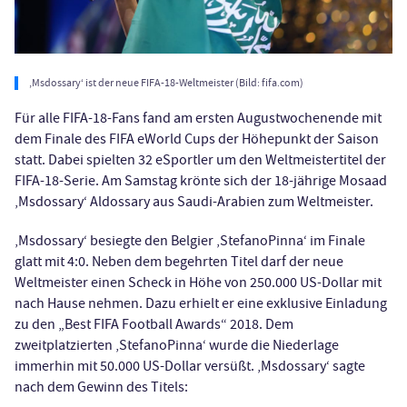
‚Msdossary‘ ist der neue FIFA-18-Weltmeister (Bild: fifa.com)
Für alle FIFA-18-Fans fand am ersten Augustwochenende mit
dem Finale des FIFA eWorld Cups der Höhepunkt der Saison
statt. Dabei spielten 32 eSportler um den Weltmeistertitel der
FIFA-18-Serie. Am Samstag krönte sich der 18-jährige Mosaad
‚Msdossary‘ Aldossary aus Saudi-Arabien zum Weltmeister.
‚Msdossary‘ besiegte den Belgier ‚StefanoPinna‘ im Finale
glatt mit 4:0. Neben dem begehrten Titel darf der neue
Weltmeister einen Scheck in Höhe von 250.000 US-Dollar mit
nach Hause nehmen. Dazu erhielt er eine exklusive Einladung
zu den „Best FIFA Football Awards“ 2018. Dem
zweitplatzierten ‚StefanoPinna‘ wurde die Niederlage
immerhin mit 50.000 US-Dollar versüßt. ‚Msdossary‘ sagte
nach dem Gewinn des Titels: