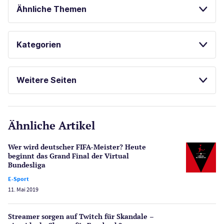
Ähnliche Themen
BESTE ONLINE CASINOS
Kategorien
SPIELAUTOMATEN ONLINE SPIELEN
Casinos
KOSTENLOSE SPIELE
Weitere Seiten
E-Sport
CasinoOnline.de
Ähnliche Artikel
Gesetzgebung
Echtgeld
Wer wird deutscher FIFA-Meister? Heute
Lotterie
beginnt das Grand Final der Virtual
PayPal Casinos
Bundesliga
E-Sport
Poker
11. Mai 2019
Novoline Casinos
Schlagzeilen
Streamer sorgen auf Twitch für Skandale –
Merkur Casinos