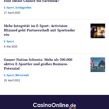
eine ideale Chance für Facebook?
Spiele
E-Sport
,
Schlagzeilen
Spielautomaten
27. April 2020
Spielerschutz
Casino Testberichte
Mehr Integrität im E-Sport: Activision
Blizzard geht Partnerschaft mit Sportradar
ein
Sport
Bonus Ohne Einzahlung
E-Sport
8. Mai 2020
Wetten
Slot Freispiele
Gamer-Nation Schweiz: Mehr als 500.000
Wirtschaft
aktive E-Sportler und großes Business-
Potenzial
E-Sport
,
Wirtschaft
29. April 2021