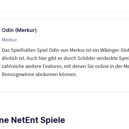
Odin (Merkur)
Merkur
Das Spielhallen Spiel Odin von Merkur ist ein Wikinger-Slot
ähnlich ist. Auch hier gibt es durch Schilder verdeckte Sym
zahlreiche weitere Features, mit denen Sie online in der 
Bonusgewinne abräumen können.
e NetEnt Spiele