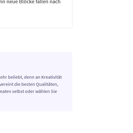
nn neue Blöcke fallen nach
hr beliebt, denn an Kreativität
vereint die besten Qualitäten,
omaten selbst oder wählen Sie