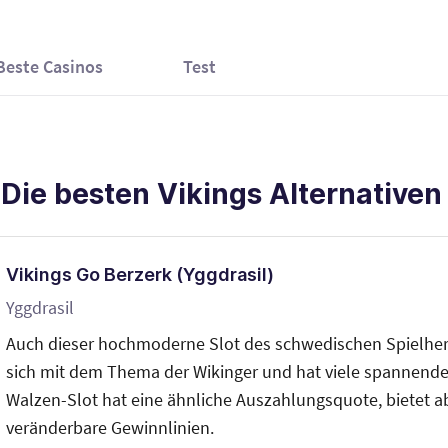
Beste Casinos
Test
 Die besten Vikings Alternativen
Vikings Go Berzerk (Yggdrasil)
Yggdrasil
Auch dieser hochmoderne Slot des schwedischen Spielherst
sich mit dem Thema der Wikinger und hat viele spannende 
Walzen-Slot hat eine ähnliche Auszahlungsquote, bietet abe
veränderbare Gewinnlinien.