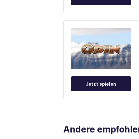
Jetzt spielen
Andere empfohlen