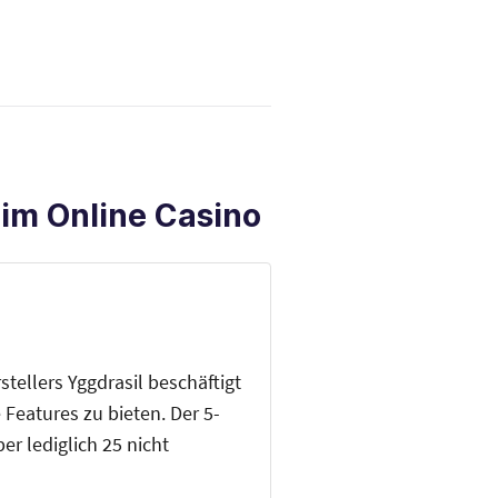
 im Online Casino
ellers Yggdrasil beschäftigt
Features zu bieten. Der 5-
r lediglich 25 nicht