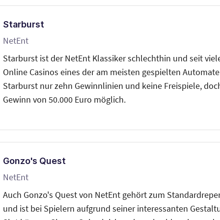
Starburst
NetEnt
Starburst ist der NetEnt Klassiker schlechthin und seit vie
Online Casinos eines der am meisten gespielten Automaten
Starburst nur zehn Gewinnlinien und keine Freispiele, doch
Gewinn von 50.000 Euro möglich.
Gonzo's Quest
NetEnt
Auch Gonzo's Quest von NetEnt gehört zum Standardrepert
und ist bei Spielern aufgrund seiner interessanten Gestalt