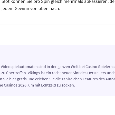
Slot können Sie pro Spin gleich mehrmals abkassieren, de
jedem Gewinn von oben nach.
deospielautomaten sind in der ganzen Welt bei Casino Spielern se
zu übertreffen. Vikings ist ein recht neuer Slot des Herstellers und 
en Sie hier gratis und erleben Sie die zahlreichen Features des Aut
ne Casinos 2026, um mit Echtgeld zu zocken.