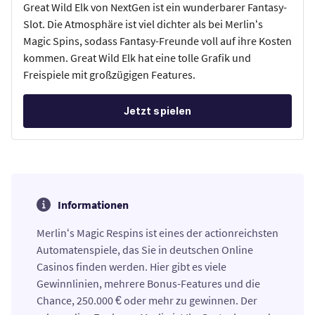
Great Wild Elk von NextGen ist ein wunderbarer Fantasy-
Slot. Die Atmosphäre ist viel dichter als bei Merlin‘s
Magic Spins, sodass Fantasy-Freunde voll auf ihre Kosten
kommen. Great Wild Elk hat eine tolle Grafik und
Freispiele mit großzügigen Features.
Jetzt spielen
Informationen
Merlin‘s Magic Respins ist eines der actionreichsten
Automatenspiele, das Sie in deutschen Online
Casinos finden werden. Hier gibt es viele
Gewinnlinien, mehrere Bonus-Features und die
Chance, 250.000 € oder mehr zu gewinnen. Der