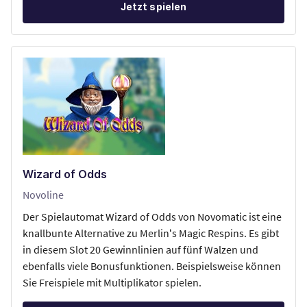
Jetzt spielen
Wizard of Odds
Novoline
Der Spielautomat Wizard of Odds von Novomatic ist eine
knallbunte Alternative zu Merlin‘s Magic Respins. Es gibt
in diesem Slot 20 Gewinnlinien auf fünf Walzen und
ebenfalls viele Bonusfunktionen. Beispielsweise können
Sie Freispiele mit Multiplikator spielen.