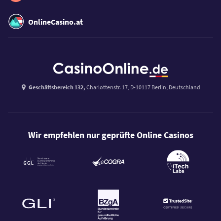
OnlineCasino.at
Geschäftsbereich 132,
Charlottenstr. 17, D-10117 Berlin, Deutschland
Wir empfehlen nur geprüfte Online Casinos