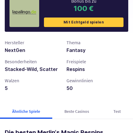
Bonus bis zu
100 €
Mit Echtgeld spielen
Hersteller
Thema
NextGen
Fantasy
Besonderheiten
Freispiele
Stacked-Wild, Scatter
Respins
Walzen
Gewinnlinien
5
50
Ähnliche Spiele
Beste Casinos
Test
Die besten Merlin‘s Magic Respins