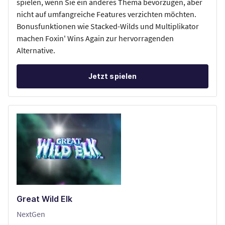
spielen, wenn Sie ein anderes Thema bevorzugen, aber
nicht auf umfangreiche Features verzichten möchten.
Bonusfunktionen wie Stacked-Wilds und Multiplikator
machen Foxin' Wins Again zur hervorragenden
Alternative.
Jetzt spielen
Great Wild Elk
NextGen