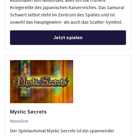
Automaten von Novomatic alles um die frühere
Kriegerelite des japanischen Kaiserreiches. Das Samurai
Schwert selbst steht im Zentrum des Spieles und ist
sowohl das Hauptgewinn- als auch das Scatter-Symbol.
Jetzt spielen
Mystic Secrets
Novoline
Der Spielautomat Mystic Secrets ist ein spannender