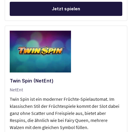
Jetzt spielen
Twin Spin (NetEnt)
NetEnt
Twin Spin ist ein moderner Früchte-Spielautomat. Im
klassischen Stil der Früchtespiele kommt der Slot dabei
ganz ohne Scatter und Freispiele aus, bietet aber
Respins, die ähnlich wie bei Fairy Queen, mehrere
Walzen mit dem gleichen Symbol füllen.