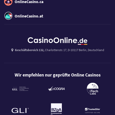
OnlineCasino.ca
OnlineCasino.at
Geschäftsbereich 132,
Charlottenstr. 17, D-10117 Berlin, Deutschland
Wir empfehlen nur geprüfte Online Casinos