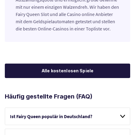
mit nur einem einzigen Walzendreh. Wir haben den
Fairy Queen Slot und alle Casino online Anbieter
mit dem Geldspielautomaten getestet und stellen
die besten Online-Casinos in einer Topliste vor.
Alle kostenlosen Spiele
Häufig gestellte Fragen (FAQ)
Ist Fairy Queen populär in Deutschland?