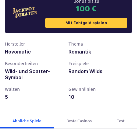
Bonus bis zu
100 €
Mit Echtgeld spielen
Hersteller
Thema
Novomatic
Romantik
Besonderheiten
Freispiele
Wild- und Scatter-
Random Wilds
Symbol
Walzen
Gewinnlinien
5
10
Ähnliche Spiele
Beste Casinos
Test