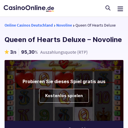
Online Casinos Deutschland
Novoline
Queen Of Hearts Deluxe
Queen of Hearts Deluxe – Novoline
3
95,30
Auszahlungsquote (RTP)
%
/5
Probieren Sie dieses Spiel gratis aus
Kostenlos spielen