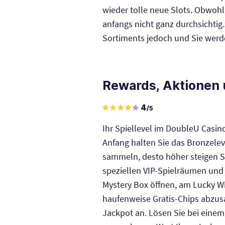
wieder tolle neue Slots. Obwohl d
anfangs nicht ganz durchsichtig.
Sortiments jedoch und Sie werde
Rewards, Aktionen
4
/5
Ihr Spiellevel im DoubleU Casino
Anfang halten Sie das Bronzelev
sammeln, desto höher steigen Si
speziellen VIP-Spielräumen und
Mystery Box öffnen, am Lucky 
haufenweise Gratis-Chips abzus
Jackpot an. Lösen Sie bei einem