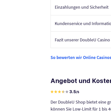
Einzahlungen und Sicherheit
Kundenservice und Informati
Fazit unserer DoubleU Casino
So bewerten wir Online Casino
Angebot und Koste
3.5
/5
Der DoubleU Shop bietet eine g
können Sie Low-Limit für 1 bis 4