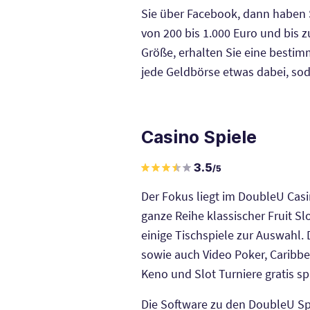
Sie über Facebook, dann haben S
von 200 bis 1.000 Euro und bis z
Größe, erhalten Sie eine bestim
jede Geldbörse etwas dabei, sod
Casino Spiele
3.5
/5
Der Fokus liegt im DoubleU Casi
ganze Reihe klassischer Fruit S
einige Tischspiele zur Auswahl. 
sowie auch Video Poker, Caribb
Keno und Slot Turniere gratis sp
Die Software zu den DoubleU Spi