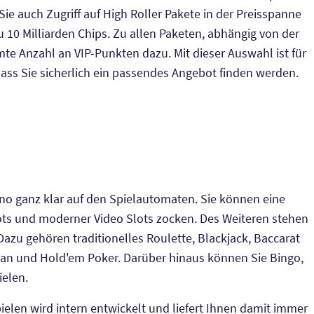
ie auch Zugriff auf High Roller Pakete in der Preisspanne
u 10 Milliarden Chips. Zu allen Paketen, abhängig von der
mte Anzahl an VIP-Punkten dazu. Mit dieser Auswahl ist für
ass Sie sicherlich ein passendes Angebot finden werden.
no ganz klar auf den Spielautomaten. Sie können eine
lots und moderner Video Slots zocken. Des Weiteren stehen
Dazu gehören traditionelles Roulette, Blackjack, Baccarat
ean und Hold'em Poker. Darüber hinaus können Sie Bingo,
ielen.
elen wird intern entwickelt und liefert Ihnen damit immer