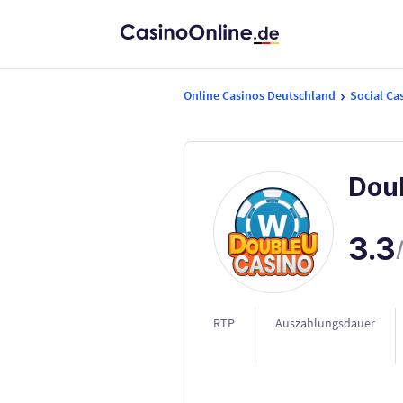
Online Casinos Deutschland
Social Ca
Dou
3.3
RTP
Auszahlungsdauer