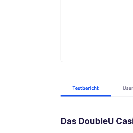
Testbericht
Use
Das DoubleU Casi