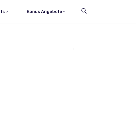
sts
Bonus Angebote