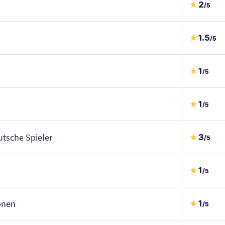
2
/5
1.5
/5
1
/5
1
/5
utsche Spieler
3
/5
1
/5
onen
1
/5