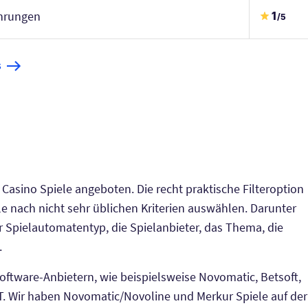
ahrungen
1
/5
s
Casino Spiele angeboten. Die recht praktische Filteroption
le nach nicht sehr üblichen Kriterien auswählen. Darunter
er Spielautomatentyp, die Spielanbieter, das Thema, die
.
oftware-Anbietern, wie beispielsweise Novomatic, Betsoft,
T. Wir haben Novomatic/Novoline und Merkur Spiele auf der