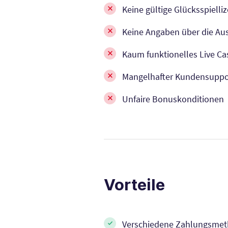
Keine gültige Glücksspielli
Keine Angaben über die A
Kaum funktionelles Live Ca
Mangelhafter Kundensuppo
Unfaire Bonuskonditionen
Vorteile
Verschiedene Zahlungsme