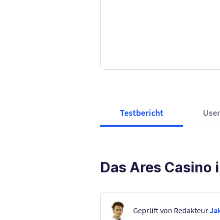
Testbericht
Use
Das Ares Casino 
Geprüft von Redakteur
Ja