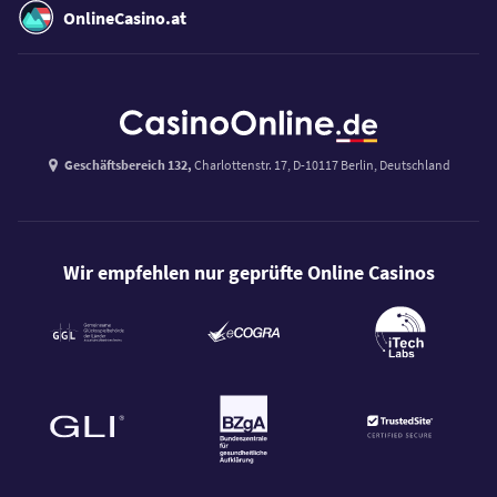
OnlineCasino.at
Geschäftsbereich 132,
Charlottenstr. 17, D-10117 Berlin, Deutschland
Wir empfehlen nur geprüfte Online Casinos