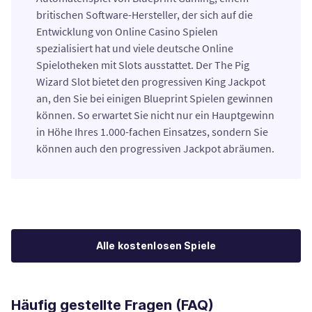
britischen Software-Hersteller, der sich auf die
Entwicklung von Online Casino Spielen
spezialisiert hat und viele deutsche Online
Spielotheken mit Slots ausstattet. Der The Pig
Wizard Slot bietet den progressiven King Jackpot
an, den Sie bei einigen Blueprint Spielen gewinnen
können. So erwartet Sie nicht nur ein Hauptgewinn
in Höhe Ihres 1.000-fachen Einsatzes, sondern Sie
können auch den progressiven Jackpot abräumen.
Alle kostenlosen Spiele
Häufig gestellte Fragen (FAQ)