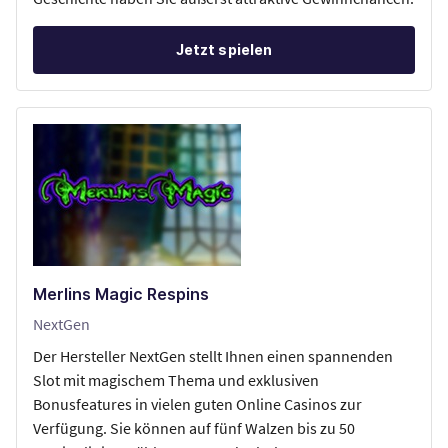
Jetzt spielen
Merlins Magic Respins
NextGen
Der Hersteller NextGen stellt Ihnen einen spannenden
Slot mit magischem Thema und exklusiven
Bonusfeatures in vielen guten Online Casinos zur
Verfügung. Sie können auf fünf Walzen bis zu 50