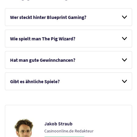
Wer steckt hinter Blueprint Gaming?
Wie spielt man The Pig Wizard?
Hat man gute Gewinnchancen?
Gibt es ähnliche Spiele?
Jakob Straub
Casinoonline.de Redakteur