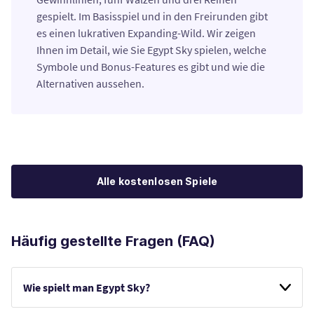
gespielt. Im Basisspiel und in den Freirunden gibt
es einen lukrativen Expanding-Wild. Wir zeigen
Ihnen im Detail, wie Sie Egypt Sky spielen, welche
Symbole und Bonus-Features es gibt und wie die
Alternativen aussehen.
Alle kostenlosen Spiele
Häufig gestellte Fragen (FAQ)
Wie spielt man Egypt Sky?