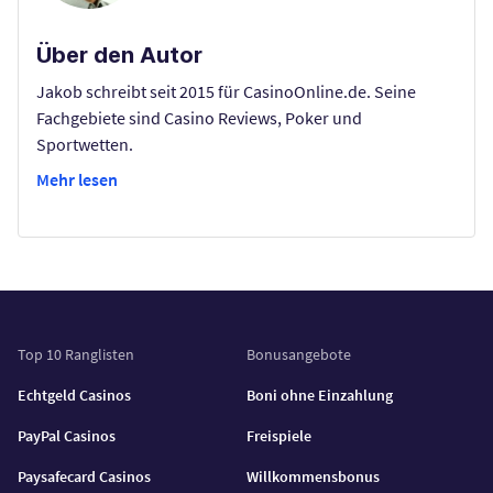
Über den Autor
Jakob schreibt seit 2015 für CasinoOnline.de. Seine
Fachgebiete sind Casino Reviews, Poker und
Sportwetten.
Mehr lesen
Top 10 Ranglisten
Bonusangebote
Echtgeld Casinos
Boni ohne Einzahlung
PayPal Casinos
Freispiele
Paysafecard Casinos
Willkommensbonus