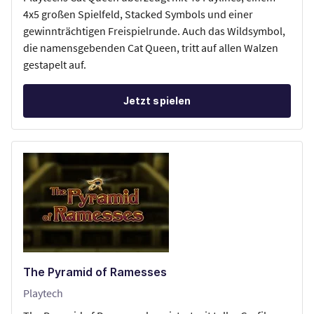
4x5 großen Spielfeld, Stacked Symbols und einer
gewinnträchtigen Freispielrunde. Auch das Wildsymbol,
die namensgebenden Cat Queen, tritt auf allen Walzen
gestapelt auf.
Jetzt spielen
The Pyramid of Ramesses
Playtech