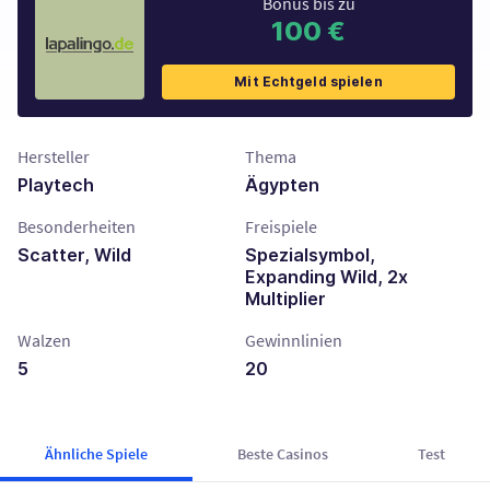
Bonus bis zu
100 €
Mit Echtgeld spielen
Hersteller
Thema
Playtech
Ägypten
Besonderheiten
Freispiele
Scatter, Wild
Spezialsymbol,
Expanding Wild, 2x
Multiplier
Walzen
Gewinnlinien
5
20
Ähnliche Spiele
Beste Casinos
Test