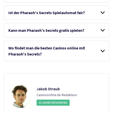
Ist der Pharaoh's Secrets Spielautomat fair?
Kann man Pharaoh's Secrets gratis spielen?
Wo findet man die besten Casinos online mit
Pharaoh's Secrets?
Jakob Straub
Casinoonline.de Redakteur
16 JAHRE ERFAHRUNG