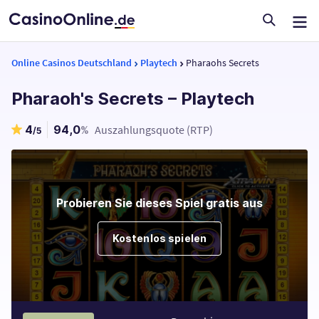
Online Casinos Deutschland
Playtech
Pharaohs Secrets
Pharaoh's Secrets – Playtech
4
94,0
Auszahlungsquote (RTP)
%
/5
Probieren Sie dieses Spiel gratis aus
Kostenlos spielen