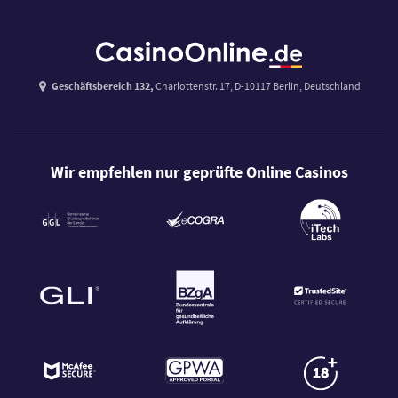
Geschäftsbereich 132,
Charlottenstr. 17, D-10117 Berlin, Deutschland
Wir empfehlen nur geprüfte Online Casinos