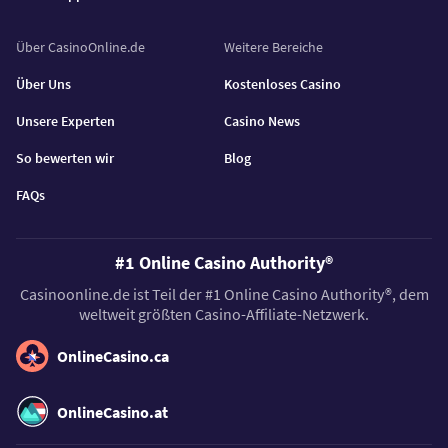
Über CasinoOnline.de
Weitere Bereiche
Über Uns
Kostenloses Casino
Unsere Experten
Casino News
So bewerten wir
Blog
FAQs
#1 Online Casino Authority®
Casinoonline.de ist Teil der #1 Online Casino Authority®, dem
weltweit größten Casino-Affiliate-Netzwerk.
OnlineCasino.ca
OnlineCasino.at