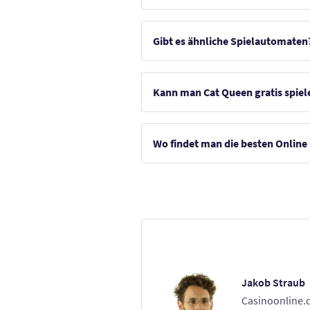
Gibt es ähnliche Spielautomaten
Kann man Cat Queen gratis spiel
Wo findet man die besten Online
Jakob Straub
Casinoonline.