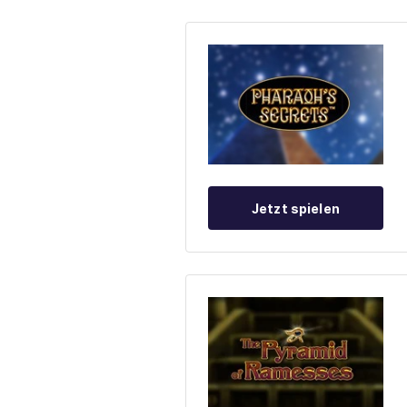
Jetzt spielen