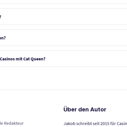
?
en?
 Casinos mit Cat Queen?
Über den Autor
de Redakteur
Jakob schreibt seit 2015 für Cas