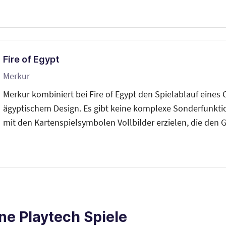
Fire of Egypt
Merkur
Merkur kombiniert bei Fire of Egypt den Spielablauf eines 
ägyptischem Design. Es gibt keine komplexe Sonderfunkti
mit den Kartenspielsymbolen Vollbilder erzielen, die den
e Playtech Spiele