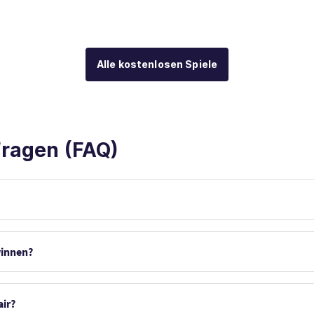
Alle kostenlosen Spiele
Fragen (FAQ)
winnen?
air?