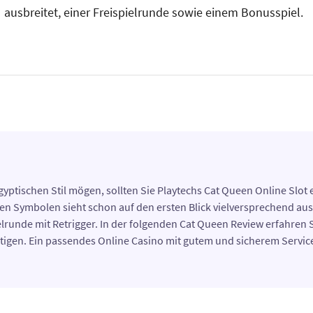
ausbreitet, einer Freispielrunde sowie einem Bonusspiel.
ptischen Stil mögen, sollten Sie Playtechs Cat Queen Online Slot 
nen Symbolen sieht schon auf den ersten Blick vielversprechend a
elrunde mit Retrigger. In der folgenden Cat Queen Review erfahren S
tigen. Ein passendes Online Casino mit gutem und sicherem Service