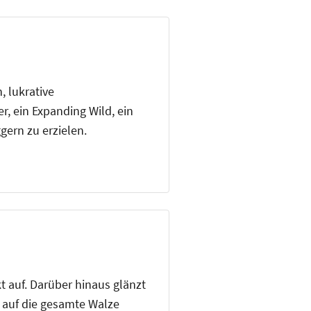
, lukrative
r, ein Expanding Wild, ein
gern zu erzielen.
t auf. Darüber hinaus glänzt
l auf die gesamte Walze