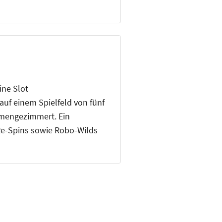
ine Slot
f einem Spielfeld von fünf
mmengezimmert. Ein
Re-Spins sowie Robo-Wilds