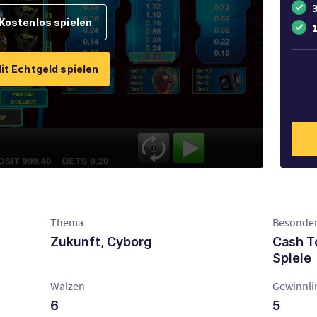
Kostenlos spielen
it Echtgeld spielen
Thema
Besonder
Zukunft, Cyborg
Cash T
Spiele
Walzen
Gewinnli
6
5