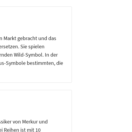
den Markt gebracht und das
setzen. Sie spielen
rnden Wild-Symbol. In der
nus-Symbole bestimmten, die
assiker von Merkur und
i Reihen ist mit 10