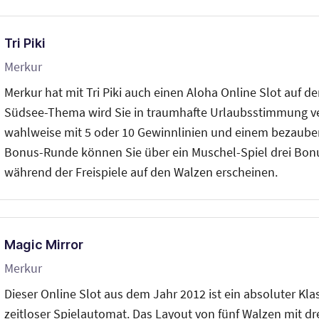
Tri Piki
Merkur
Merkur hat mit Tri Piki auch einen Aloha Online Slot auf 
Südsee-Thema wird Sie in traumhafte Urlaubsstimmung ver
wahlweise mit 5 oder 10 Gewinnlinien und einem bezaube
Bonus-Runde können Sie über ein Muschel-Spiel drei Bo
während der Freispiele auf den Walzen erscheinen.
Magic Mirror
Merkur
Dieser Online Slot aus dem Jahr 2012 ist ein absoluter Kl
zeitloser Spielautomat. Das Layout von fünf Walzen mit dre