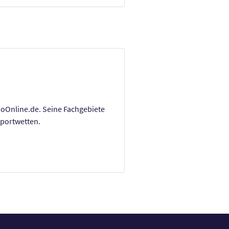
inoOnline.de. Seine Fachgebiete
Sportwetten.