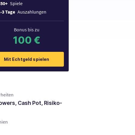
350+
Spiele
1-3 Tage
Auszahlungen
Bonus bis zu
100 €
Mit Echtgeld spielen
heiten
owers, Cash Pot, Risiko-
nien