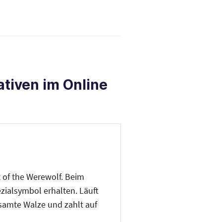
ativen im Online
t of the Werewolf. Beim
ezialsymbol erhalten. Läuft
gesamte Walze und zahlt auf