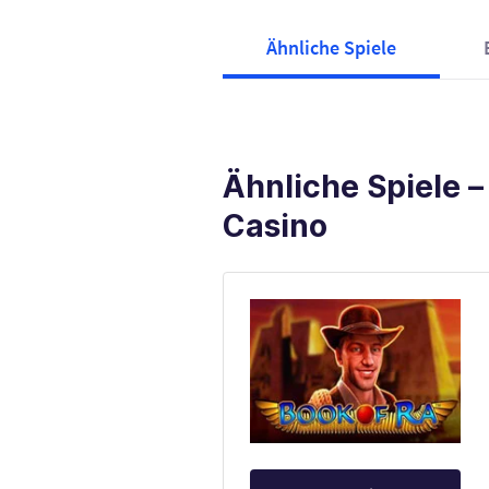
Ähnliche Spiele
Ähnliche Spiele –
Casino