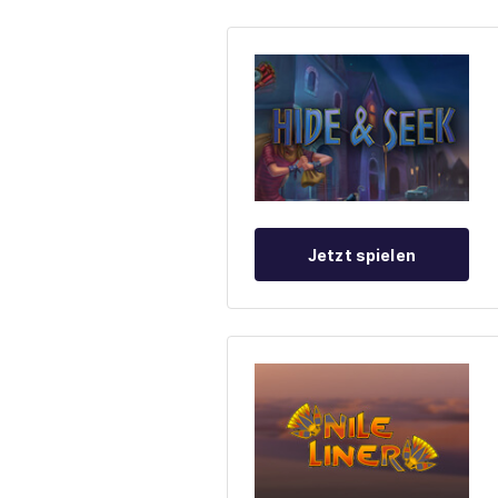
Jetzt spielen