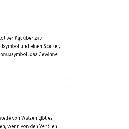
ot verfügt über 243
ldsymbol und einen Scatter,
n Bonussymbol, das Gewinne
nstelle von Walzen gibt es
en, wenn von den Ventilen