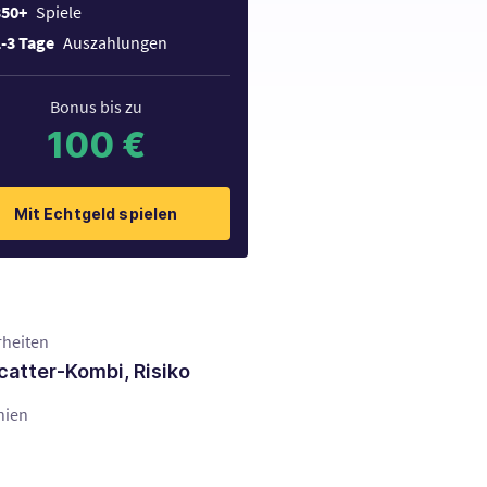
350+
Spiele
1-3 Tage
Auszahlungen
Bonus bis zu
100 €
Mit Echtgeld spielen
heiten
catter-Kombi, Risiko
nien