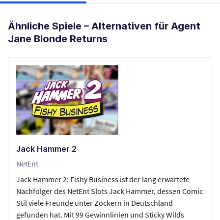
Ähnliche Spiele – Alternativen für Agent
Jane Blonde Returns
Jack Hammer 2
NetEnt
Jack Hammer 2: Fishy Business ist der lang erwartete
Nachfolger des NetEnt Slots Jack Hammer, dessen Comic
Stil viele Freunde unter Zockern in Deutschland
gefunden hat. Mit 99 Gewinnlinien und Sticky Wilds