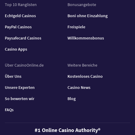
Top 10 Ranglisten
Bonusangebote
Echtgeld Casinos
Boni ohne Einzahlung
PayPal Casinos
Freispiele
Paysafecard Casinos
Willkommensbonus
Casino Apps
Über CasinoOnline.de
Weitere Bereiche
Über Uns
Kostenloses Casino
Unsere Experten
Casino News
So bewerten wir
Blog
FAQs
#1 Online Casino Authority®