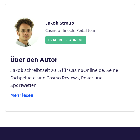
Jakob Straub
Casinoonline.de Redakteur
16 JAHRE ERFAHRUNG
Über den Autor
Jakob schreibt seit 2015 für CasinoOnline.de. Seine
Fachgebiete sind Casino Reviews, Poker und
Sportwetten.
Mehr lesen