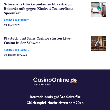
Casino Testberichte
Schwedens Glücksspielaufsicht verhängt
Rekordstrafe gegen Kindred-Tochterfirma
Spooniker
Sport
Bonus Ohne Einzahlung
Casinos
,
Wirtschaft
19. März 2020
Wetten
Slot Freispiele
Playtech und Swiss Casinos starten Live-
Wirtschaft
Casino in der Schweiz
Casinos
,
Wirtschaft
10. Dezember 2021
Deutschlands größte Seite für
Glücksspiel-Nachrichten seit 2015