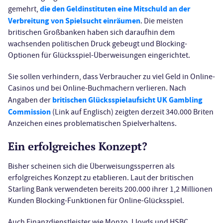
die den Geldinstituten eine Mitschuld an der
gemehrt,
Verbreitung von Spielsucht einräumen
. Die meisten
britischen Großbanken haben sich daraufhin dem
wachsenden politischen Druck gebeugt und Blocking-
Optionen für Glücksspiel-Überweisungen eingerichtet.
Sie sollen verhindern, dass Verbraucher zu viel Geld in Online-
Casinos und bei Online-Buchmachern verlieren. Nach
britischen Glücksspielaufsicht UK Gambling
Angaben der
Commission
(Link auf Englisch) zeigten derzeit 340.000 Briten
Anzeichen eines problematischen Spielverhaltens.
Ein erfolgreiches Konzept?
Bisher scheinen sich die Überweisungssperren als
erfolgreiches Konzept zu etablieren. Laut der britischen
Starling Bank verwendeten bereits 200.000 ihrer 1,2 Millionen
Kunden Blocking-Funktionen für Online-Glücksspiel.
Auch Finanzdienstleister wie Monzo, Lloyds und HSBC