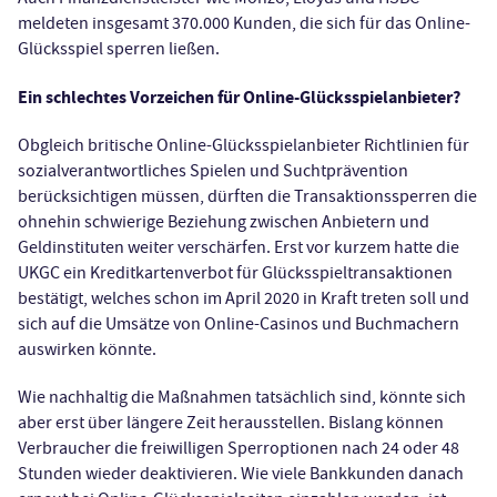
meldeten insgesamt 370.000 Kunden, die sich für das Online-
Glücksspiel sperren ließen.
Ein schlechtes Vorzeichen für Online-Glücksspielanbieter?
Obgleich britische Online-Glücksspielanbieter Richtlinien für
sozialverantwortliches Spielen und Suchtprävention
berücksichtigen müssen, dürften die Transaktionssperren die
ohnehin schwierige Beziehung zwischen Anbietern und
Geldinstituten weiter verschärfen. Erst vor kurzem hatte die
UKGC ein Kreditkartenverbot für Glücksspieltransaktionen
bestätigt, welches schon im April 2020 in Kraft treten soll und
sich auf die Umsätze von Online-Casinos und Buchmachern
auswirken könnte.
Wie nachhaltig die Maßnahmen tatsächlich sind, könnte sich
aber erst über längere Zeit herausstellen. Bislang können
Verbraucher die freiwilligen Sperroptionen nach 24 oder 48
Stunden wieder deaktivieren. Wie viele Bankkunden danach