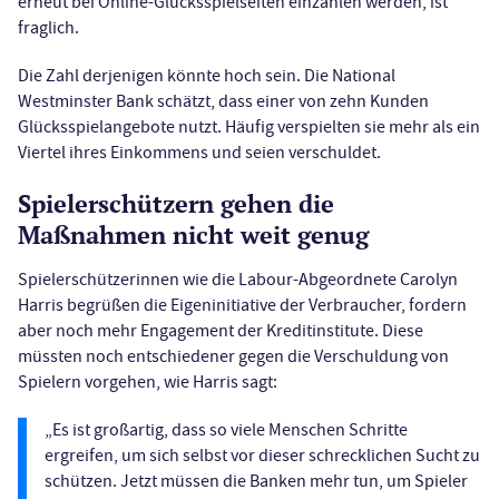
erneut bei Online-Glücksspielseiten einzahlen werden, ist
fraglich.
Die Zahl derjenigen könnte hoch sein. Die National
Westminster Bank schätzt, dass einer von zehn Kunden
Glücksspielangebote nutzt. Häufig verspielten sie mehr als ein
Viertel ihres Einkommens und seien verschuldet.
Spielerschützern gehen die
Maßnahmen nicht weit genug
Spielerschützerinnen wie die Labour-Abgeordnete Carolyn
Harris begrüßen die Eigeninitiative der Verbraucher, fordern
aber noch mehr Engagement der Kreditinstitute. Diese
müssten noch entschiedener gegen die Verschuldung von
Spielern vorgehen, wie Harris sagt:
„Es ist großartig, dass so viele Menschen Schritte
ergreifen, um sich selbst vor dieser schrecklichen Sucht zu
schützen. Jetzt müssen die Banken mehr tun, um Spieler