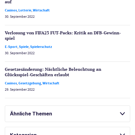
auf
Casinos
,
Lotterie
,
Wirtschaft
30. September 2022
Verlosung von FIFA23 FUT-Packs: Kritik an DFB-Gewinn­
spiel
E-Sport
,
Spiele
,
Spielerschutz
30. September 2022
Gesetzes­änderung: Nächtliche Beleuch­tung an
Glücksspiel-Geschäften erlaubt
Casinos
,
Gesetzgebung
,
Wirtschaft
29. September 2022
Ähnliche Themen
GLÜCKSSPIEL ONLINE
SPORTWETTEN