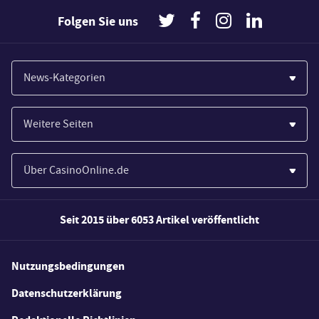
Folgen Sie uns
News-Kategorien
Casinos
Weitere Seiten
Wirtschaft
Paypal Casinos
Spiele
Über CasinoOnline.de
Novoline Casinos
Poker
Über Uns
Merkur Casinos
Seit 2015 über 6053 Artikel veröffentlicht
Sport
Unsere Experten
Spielautomaten
Gesetzgebung
Wie wir bewerten
Nutzungsbedingungen
Casino Testberichte
Schlagzeilen
FAQs
Datenschutzerklärung
Casino Bonus Angebote
E-Sport