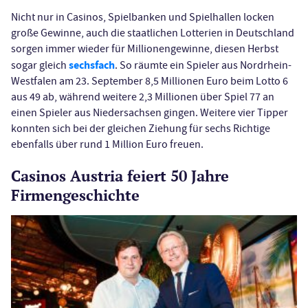
Nicht nur in Casinos, Spielbanken und Spielhallen locken
große Gewinne, auch die staatlichen Lotterien in Deutschland
sorgen immer wieder für Millionengewinne, diesen Herbst
sechsfach
sogar gleich
. So räumte ein Spieler aus Nordrhein-
Westfalen am 23. September 8,5 Millionen Euro beim Lotto 6
aus 49 ab, während weitere 2,3 Millionen über Spiel 77 an
einen Spieler aus Niedersachsen gingen. Weitere vier Tipper
konnten sich bei der gleichen Ziehung für sechs Richtige
ebenfalls über rund 1 Million Euro freuen.
Casinos Austria feiert 50 Jahre
Firmengeschichte