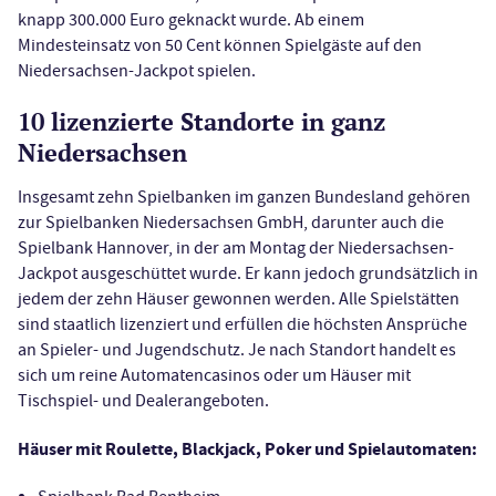
knapp 300.000 Euro geknackt wurde. Ab einem
Mindesteinsatz von 50 Cent können Spielgäste auf den
Niedersachsen-Jackpot spielen.
10 lizenzierte Standorte in ganz
Niedersachsen
Insgesamt zehn Spielbanken im ganzen Bundesland gehören
zur Spielbanken Niedersachsen GmbH, darunter auch die
Spielbank Hannover, in der am Montag der Niedersachsen-
Jackpot ausgeschüttet wurde. Er kann jedoch grundsätzlich in
jedem der zehn Häuser gewonnen werden. Alle Spielstätten
sind staatlich lizenziert und erfüllen die höchsten Ansprüche
an Spieler- und Jugendschutz. Je nach Standort handelt es
sich um reine Automatencasinos oder um Häuser mit
Tischspiel- und Dealerangeboten.
Häuser mit Roulette, Blackjack, Poker und Spielautomaten: