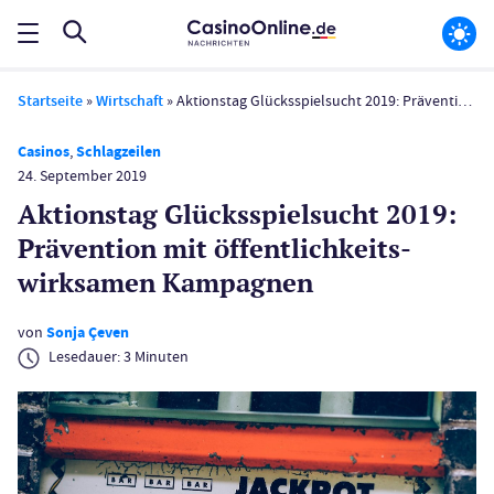
Startseite
»
Wirtschaft
»
Aktionstag Glücksspielsucht 2019: Prävention mit öffentlichkeits­wirksamen Kampagnen
Casinos
,
Schlagzeilen
24. September 2019
Aktionstag Glücksspielsucht 2019:
Prävention mit öffentlichkeits­
wirksamen Kampagnen
von
Sonja Çeven
Lesedauer:
3
Minuten