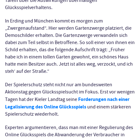
Tafeln über die Auswirkungen übermäßigen
Glücksspielverhaltens.
In Erding und München kommt es morgen zum
„Zwergenaufstand“. Hier werden Gartenzwerge platziert, die
Demoschilder erhalten. Die Gartenzwerge verwandeln sich
dabei zum Teil selbst in Betroffene. So soll einer von ihnen ein
Schild erhalten, das die folgende Aufschrift trägt: „Früher
habe ich in einem tollen Garten gewohnt, ein schönes Haus
hatte mein Besitzer auch. Jetzt ist alles weg, verzockt, und ich
steh‘ auf der Straße.“
Der Spielerschutz steht nicht nur am bundesweiten
Aktionstag gegen Glücksspielsucht im Fokus. Erst vor wenigen
Forderungen nach einer
Tagen hat der Kieler Landtag seine
Legalisierung des Online Glücksspiels
und einem stärkeren
Spielerschutz wiederholt.
Experten argumentieren, dass man mit einer Regulierung des
Online Glücksspiels die Abwanderung der Verbraucher in