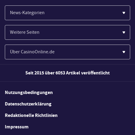
News-Kategorien
Casinos
Weitere Seiten
Wirtschaft
Paypal Casinos
Spiele
Über CasinoOnline.de
Novoline Casinos
Poker
Über Uns
Merkur Casinos
Seit 2015 über 6053 Artikel veröffentlicht
Sport
Unsere Experten
Spielautomaten
Gesetzgebung
Wie wir bewerten
Nutzungsbedingungen
Casino Testberichte
Schlagzeilen
FAQs
Datenschutzerklärung
Casino Bonus Angebote
E-Sport
Redaktionelle Richtlinien
Kostenlose Spiele
Lotterie
Impressum
Spielerschutz