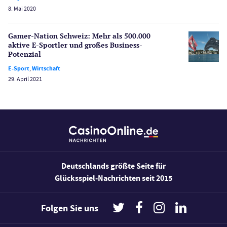
8. Mai 2020
Wetten
Slot Freispiele
Gamer-Nation Schweiz: Mehr als 500.000
Wirtschaft
aktive E-Sportler und großes Business-
Potenzial
E-Sport
,
Wirtschaft
29. April 2021
Deutschlands größte Seite für
Glücksspiel-Nachrichten seit 2015
Folgen Sie uns