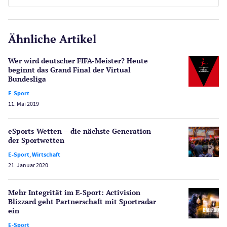
E-Sport
CasinoOnline.de
Ähnliche Artikel
Gesetzgebung
Echtgeld
Wer wird deutscher FIFA-Meister? Heute
Lotterie
beginnt das Grand Final der Virtual
PayPal Casinos
Bundesliga
E-Sport
Poker
11. Mai 2019
Novoline Casinos
Schlagzeilen
eSports-Wetten – die nächste Generation
Merkur Casinos
der Sportwetten
Spiele
E-Sport
,
Wirtschaft
Spielautomaten
21. Januar 2020
Spielerschutz
Casino Testberichte
Mehr Integrität im E-Sport: Activision
Blizzard geht Partnerschaft mit Sportradar
ein
Sport
Bonus Ohne Einzahlung
E-Sport