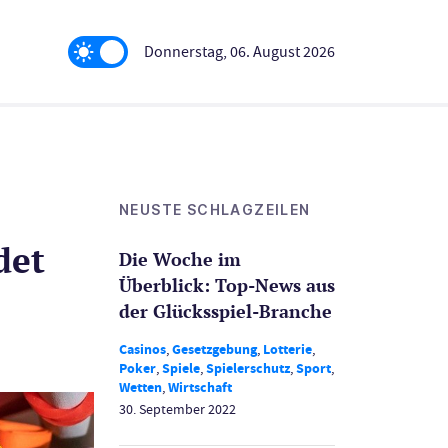
Donnerstag, 06. August 2026
NEUSTE SCHLAGZEILEN
det
Die Woche im
Überblick: Top-News aus
der Glücksspiel-Branche
Casinos
,
Gesetzgebung
,
Lotterie
,
Poker
,
Spiele
,
Spielerschutz
,
Sport
,
Wetten
,
Wirtschaft
30. September 2022