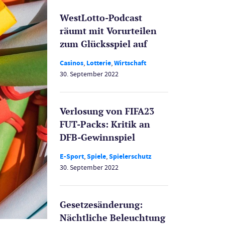
WestLotto-Podcast
räumt mit Vorurteilen
zum Glücksspiel auf
Casinos
,
Lotterie
,
Wirtschaft
30. September 2022
Verlosung von FIFA23
FUT-Packs: Kritik an
DFB-Gewinn­spiel
E-Sport
,
Spiele
,
Spielerschutz
30. September 2022
Gesetzes­änderung:
Nächtliche Beleuch­tung