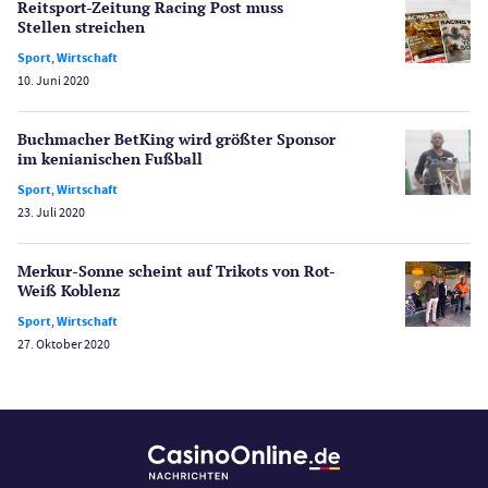
Reitsport-Zeitung Racing Post muss
Schlagzeilen
Stellen streichen
Merkur Casinos
Sport
,
Wirtschaft
Spiele
10. Juni 2020
Spielautomaten
Spielerschutz
Buchmacher BetKing wird größter Sponsor
Casino Testberichte
im kenianischen Fußball
Sport
,
Wirtschaft
Sport
23. Juli 2020
Bonus Ohne Einzahlung
Wetten
Merkur-Sonne scheint auf Trikots von Rot-
Slot Freispiele
Weiß Koblenz
Wirtschaft
Sport
,
Wirtschaft
27. Oktober 2020