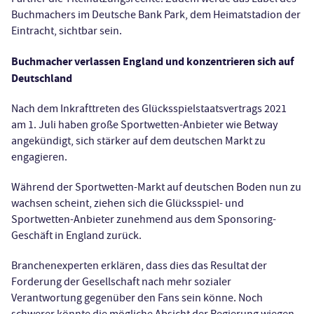
Buchmachers im Deutsche Bank Park, dem Heimatstadion der
Eintracht, sichtbar sein.
Buchmacher verlassen England und konzentrieren sich auf
Deutschland
Nach dem Inkrafttreten des Glücksspielstaatsvertrags 2021
am 1. Juli haben große Sportwetten-Anbieter wie Betway
angekündigt, sich stärker auf dem deutschen Markt zu
engagieren.
Während der Sportwetten-Markt auf deutschen Boden nun zu
wachsen scheint, ziehen sich die Glücksspiel- und
Sportwetten-Anbieter zunehmend aus dem Sponsoring-
Geschäft in England zurück.
Branchenexperten erklären, dass dies das Resultat der
Forderung der Gesellschaft nach mehr sozialer
Verantwortung gegenüber den Fans sein könne. Noch
schwerer könnte die mögliche Absicht der Regierung wiegen,