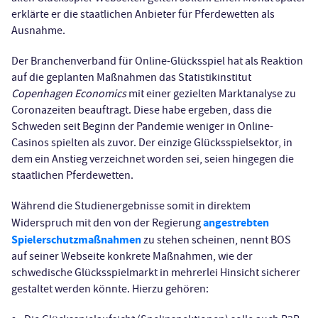
erklärte er die staatlichen Anbieter für Pferdewetten als
Ausnahme.
Der Branchenverband für Online-Glücksspiel hat als Reaktion
auf die geplanten Maßnahmen das Statistikinstitut
Copenhagen Economics
mit einer gezielten Marktanalyse zu
Coronazeiten beauftragt. Diese habe ergeben, dass die
Schweden seit Beginn der Pandemie weniger in Online-
Casinos spielten als zuvor. Der einzige Glücksspielsektor, in
dem ein Anstieg verzeichnet worden sei, seien hingegen die
staatlichen Pferdewetten.
Während die Studienergebnisse somit in direktem
angestrebten
Widerspruch mit den von der Regierung
Spielerschutzmaßnahmen
zu stehen scheinen, nennt BOS
auf seiner Webseite konkrete Maßnahmen, wie der
schwedische Glücksspielmarkt in mehrerlei Hinsicht sicherer
gestaltet werden könnte. Hierzu gehören: