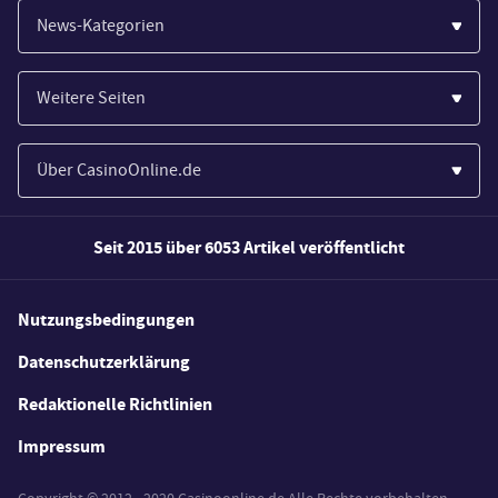
News-Kategorien
Casinos
Weitere Seiten
Wirtschaft
Paypal Casinos
Spiele
Über CasinoOnline.de
Novoline Casinos
Poker
Über Uns
Merkur Casinos
Seit 2015 über 6053 Artikel veröffentlicht
Sport
Unsere Experten
Spielautomaten
Gesetzgebung
Wie wir bewerten
Nutzungsbedingungen
Casino Testberichte
Schlagzeilen
FAQs
Datenschutzerklärung
Casino Bonus Angebote
E-Sport
Redaktionelle Richtlinien
Kostenlose Spiele
Lotterie
Impressum
Spielerschutz
Copyright © 2012 - 2020 Casinoonline.de Alle Rechte vorbehalten