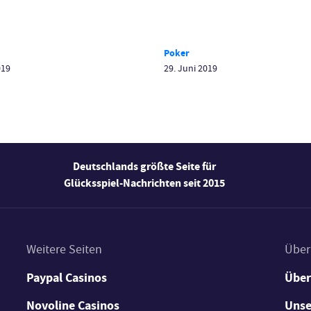
Poker
019
29. Juni 2019
Deutschlands größte Seite für
Glücksspiel-Nachrichten seit 2015
Weitere Seiten
Über
Paypal Casinos
Über
Novoline Casinos
Unse