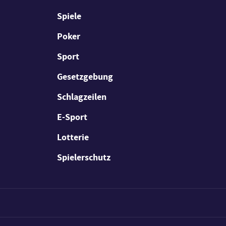
Spiele
Poker
Sport
Gesetzgebung
Schlagzeilen
E-Sport
Lotterie
Spielerschutz