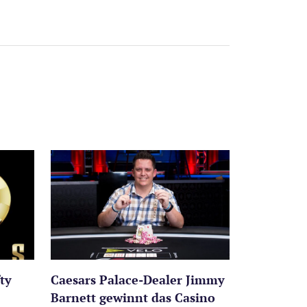
ty
Caesars Palace-Dealer Jimmy
Barnett gewinnt das Casino