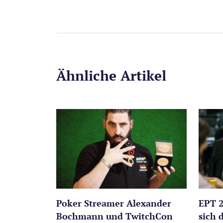
Ähnliche Artikel
Poker Streamer Alexander
EPT 2
Bochmann und TwitchCon
sich 