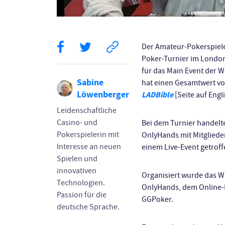
Der Amateur-Pokerspiel
Poker-Turnier im London
für das Main Event der 
Sabine
hat einen Gesamtwert vo
Löwenberger
LADBible
[Seite auf Eng
Leidenschaftliche
Casino- und
Bei dem Turnier handel
Pokerspielerin mit
OnlyHands mit Mitgliede
Interesse an neuen
einem Live-Event getroff
Spielen und
innovativen
Organisiert wurde das W
Technologien.
OnlyHands, dem Online-
Passion für die
GGPoker.
deutsche Sprache.