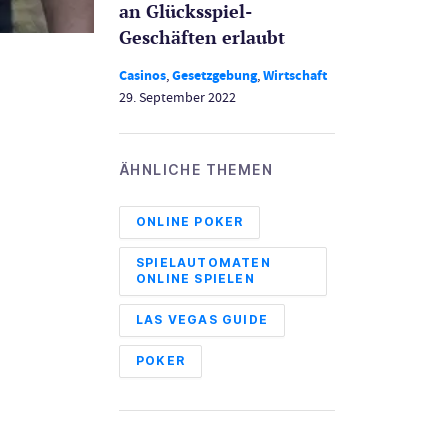
an Glücksspiel-
Geschäften erlaubt
Casinos
,
Gesetzgebung
,
Wirtschaft
29. September 2022
ÄHNLICHE THEMEN
ONLINE POKER
SPIELAUTOMATEN
ONLINE SPIELEN
LAS VEGAS GUIDE
POKER