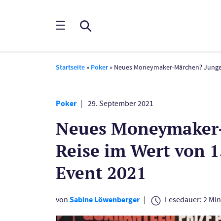
Startseite
»
Poker
»
Neues Moneymaker-Märchen? Junger 
Poker
|
29. September 2021
Neues Moneymaker-
Reise im Wert von
Event 2021
Sabine Löwenberger
von
|
Lesedauer:
2
Min