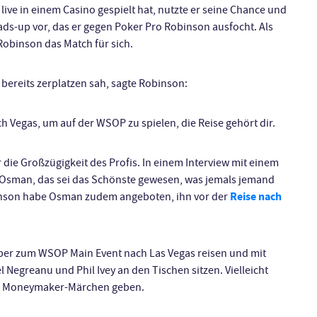
ve in einem Casino gespielt hat, nutzte er seine Chance und
ds-up vor, das er gegen Poker Pro Robinson ausfocht. Als
 Robinson das Match für sich.
bereits zerplatzen sah, sagte Robinson:
ch Vegas, um auf der WSOP zu spielen, die Reise gehört dir.
die Großzügigkeit des Profis. In einem Interview mit einem
Osman, das sei das Schönste gewesen, was jemals jemand
Reise nach
binson habe Osman zudem angeboten, ihn vor der
ber zum WSOP Main Event nach Las Vegas reisen und mit
Negreanu und Phil Ivey an den Tischen sitzen. Vielleicht
tes Moneymaker-Märchen geben.