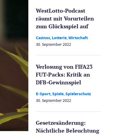
WestLotto-Podcast
räumt mit Vorurteilen
zum Glücksspiel auf
Casinos
,
Lotterie
,
Wirtschaft
30. September 2022
Verlosung von FIFA23
FUT-Packs: Kritik an
DFB-Gewinn­spiel
E-Sport
,
Spiele
,
Spielerschutz
30. September 2022
Gesetzes­änderung:
Nächtliche Beleuch­tung