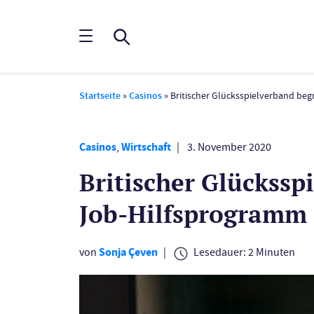
Startseite
»
Casinos
»
Britischer Glücksspiel­verband be
Casinos
Wirtschaft
,
|
3. November 2020
Britischer Glückssp
Job-Hilfsprogramm
Sonja Çeven
von
|
Lesedauer:
2
Minuten