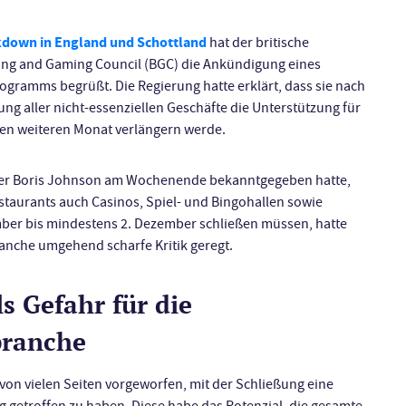
down in England und Schottland
hat der britische
ing and Gaming Council (BGC) die Ankündigung eines
ogramms begrüßt. Die Regierung hatte erklärt, dass sie nach
ng aller nicht-essenziellen Geschäfte die Unterstützung für
nen weiteren Monat verlängern werde.
er Boris Johnson am Wochenende bekanntgegeben hatte,
taurants auch Casinos, Spiel- und Bingohallen sowie
ber bis mindestens 2. Dezember schließen müssen, hatte
ranche umgehend scharfe Kritik geregt.
s Gefahr für die
branche
von vielen Seiten vorgeworfen, mit der Schließung eine
g getroffen zu haben. Diese habe das Potenzial, die gesamte