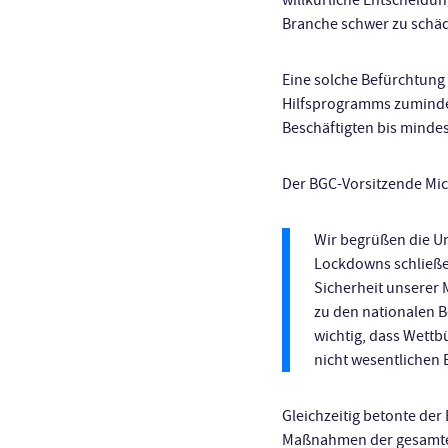
Branche schwer zu schäd
Eine solche Befürchtun
Hilfsprogramms zumindest
Beschäftigten bis minde
Der BGC-Vorsitzende Mic
Wir begrüßen die U
Lockdowns schließen
Sicherheit unserer 
zu den nationalen B
wichtig, dass Wett
nicht wesentlichen 
Gleichzeitig betonte der
Maßnahmen der gesamten