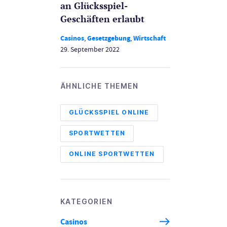
an Glücksspiel-
Geschäften erlaubt
Casinos
,
Gesetzgebung
,
Wirtschaft
29. September 2022
ÄHNLICHE THEMEN
GLÜCKSSPIEL ONLINE
SPORTWETTEN
ONLINE SPORTWETTEN
KATEGORIEN
Casinos