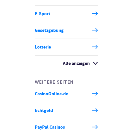
E-Sport
Gesetzgebung
Lotterie
Alle anzeigen
Poker
Schlagzeilen
WEITERE SEITEN
CasinoOnline.de
Spiele
Echtgeld
Spielerschutz
PayPal Casinos
Sport