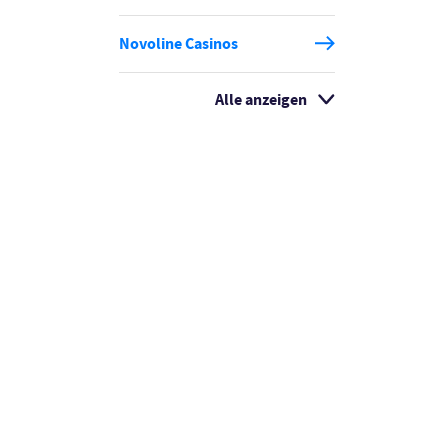
Novoline Casinos
Wetten
Alle anzeigen
Merkur Casinos
Wirtschaft
Spielautomaten
Casino Testberichte
Bonus Ohne Einzahlung
Slot Freispiele