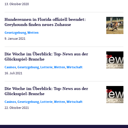
Poker
13. Oktober 2020
Novoline Casinos
Schlagzeilen
Hunderennen in Florida offiziell beendet:
Merkur Casinos
Greyhounds finden neues Zuhause
Spiele
Gesetzgebung
,
Wetten
Spielautomaten
9. Januar 2021
Spielerschutz
Casino Testberichte
Die Woche im Überblick: Top-News aus der
Glücksspiel-Branche
Sport
Casinos
,
Gesetzgebung
,
Lotterie
,
Wetten
,
Wirtschaft
Bonus Ohne Einzahlung
16. Juli 2021
Wetten
Slot Freispiele
Die Woche im Überblick: Top-News aus der
Glücksspiel-Branche
Wirtschaft
Casinos
,
Gesetzgebung
,
Lotterie
,
Wetten
,
Wirtschaft
22. Oktober 2021