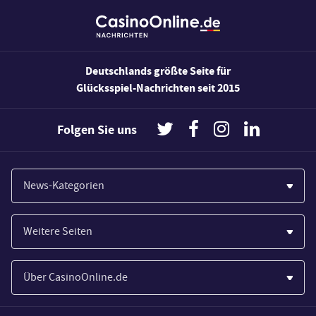
Deutschlands größte Seite für
Glücksspiel-Nachrichten seit 2015
Folgen Sie uns
News-Kategorien
Casinos
Weitere Seiten
Wirtschaft
Paypal Casinos
Spiele
Über CasinoOnline.de
Novoline Casinos
Poker
Über Uns