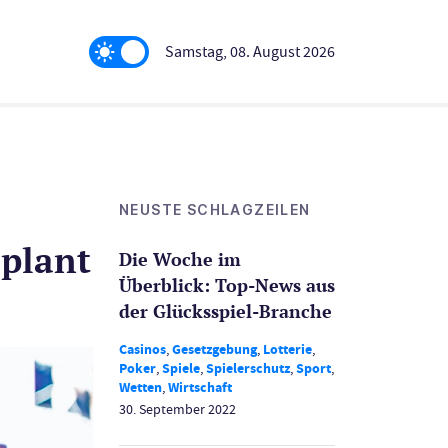
Samstag, 08. August 2026
NEUSTE SCHLAGZEILEN
eplant
Die Woche im
Überblick: Top-News aus
der Glücksspiel-Branche
Casinos
,
Gesetzgebung
,
Lotterie
,
Poker
,
Spiele
,
Spielerschutz
,
Sport
,
Wetten
,
Wirtschaft
30. September 2022