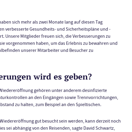
haben sich mehr als zwei Monate lang auf diesen Tag
ben verbesserte Gesundheits- und Sicherheitspläne und -
rt. Unsere Mitglieder freuen sich, die Verbesserungen zu
 sie vorgenommen haben, um das Erlebnis zu bewahren und
hlbefinden unserer Mitarbeiter und Besucher zu
rungen wird es geben?
iedereröffnung gehören unter anderem desinfizierte
aturkontrollen an den Eingängen sowie Trennvorrichtungen,
Abstand zu halten, zum Beispiel an den Spieltischen.
 Wiedereröffnung gut besucht sein werden, kann derzeit noch
es sei abhängig von den Reisenden, sagte David Schwartz,