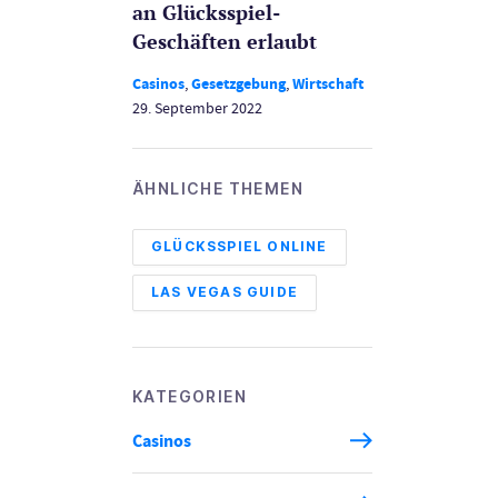
an Glücksspiel-
Geschäften erlaubt
Casinos
,
Gesetzgebung
,
Wirtschaft
29. September 2022
ÄHNLICHE THEMEN
GLÜCKSSPIEL ONLINE
LAS VEGAS GUIDE
KATEGORIEN
Casinos