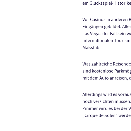
ein Glücksspiel-Historike
Vor Casinos in anderen 
Eingängen gebildet. Alle
Las Vegas der Fall sein 
internationalen Tourismu
Maßstab.
Was zahlreiche Reisende
sind kostenlose Parkmögl
mit dem Auto anreisen, d
Allerdings wird es voraus
noch verzichten müssen. 
Zimmer wird es bei der 
„Cirque de Soleil“ werd