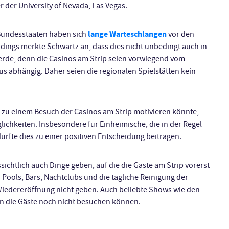
r der University of Nevada, Las Vegas.
lange Warteschlangen
Bundesstaaten haben sich
vor den
rdings merkte Schwartz an, dass dies nicht unbedingt auch in
werde, denn die Casinos am Strip seien vorwiegend vom
s abhängig. Daher seien die regionalen Spielstätten kein
 zu einem Besuch der Casinos am Strip motivieren könnte,
ichkeiten. Insbesondere für Einheimische, die in der Regel
ürfte dies zu einer positiven Entscheidung beitragen.
sichtlich auch Dinge geben, auf die die Gäste am Strip vorerst
Pools, Bars, Nachtclubs und die tägliche Reinigung der
Wiedereröffnung nicht geben. Auch beliebte Shows wie den
en die Gäste noch nicht besuchen können.