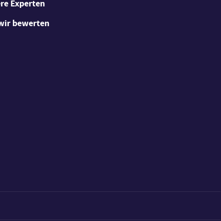
re Experten
wir bewerten
s