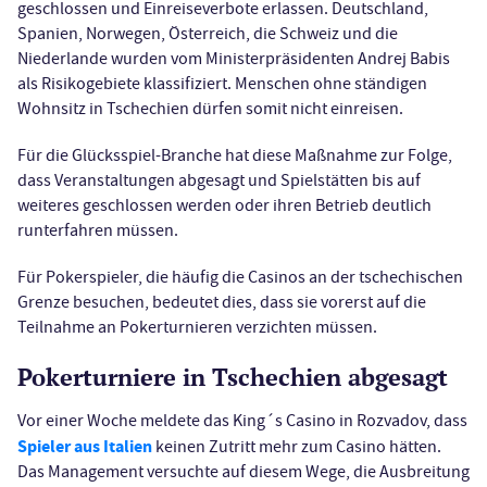
geschlossen und Einreiseverbote erlassen. Deutschland,
Spanien, Norwegen, Österreich, die Schweiz und die
Niederlande wurden vom Ministerpräsidenten Andrej Babis
als Risikogebiete klassifiziert. Menschen ohne ständigen
Wohnsitz in Tschechien dürfen somit nicht einreisen.
Für die Glücksspiel-Branche hat diese Maßnahme zur Folge,
dass Veranstaltungen abgesagt und Spielstätten bis auf
weiteres geschlossen werden oder ihren Betrieb deutlich
runterfahren müssen.
Für Pokerspieler, die häufig die Casinos an der tschechischen
Grenze besuchen, bedeutet dies, dass sie vorerst auf die
Teilnahme an Pokerturnieren verzichten müssen.
Pokerturniere in Tschechien abgesagt
Vor einer Woche meldete das King´s Casino in Rozvadov, dass
Spieler aus Italien
keinen Zutritt mehr zum Casino hätten.
Das Management versuchte auf diesem Wege, die Ausbreitung