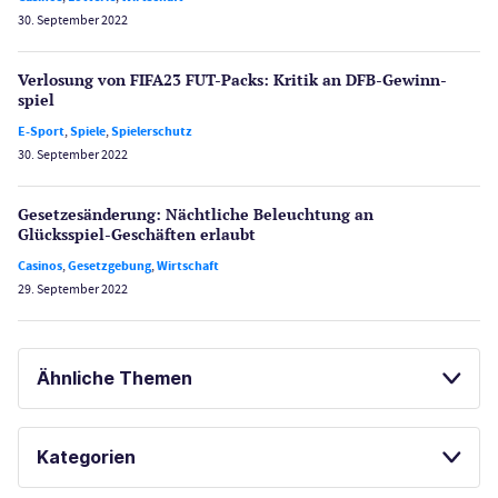
30. September 2022
Verlosung von FIFA23 FUT-Packs: Kritik an DFB-Gewinn­
spiel
E-Sport
,
Spiele
,
Spielerschutz
30. September 2022
Gesetzes­änderung: Nächtliche Beleuch­tung an
Glücksspiel-Geschäften erlaubt
Casinos
,
Gesetzgebung
,
Wirtschaft
29. September 2022
Ähnliche Themen
GLÜCKSSPIEL ONLINE
ONLINE POKER
Kategorien
SCHWEIZ CASINOS
POKER