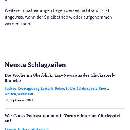
Weitere Entscheidungen liegen derzeit nicht vor. Es ist
ungewiss, wann der Spielbetrieb wieder aufgenommen
werden kann.
Neuste Schlagzeilen
Die Woche im Überblick: Top-News aus der Glücksspiel-
Branche
Casinos
,
Gesetzgebung
,
Lotterie
,
Poker
,
Spiele
,
Spielerschutz
,
Sport
,
Wetten
,
Wirtschaft
30. September 2022
WestLotto-Podcast räumt mit Vorurteilen zum Glücksspiel
auf
Casinos
,
Lotterie
,
Wirtschaft