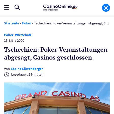
Startseite
»
Poker
»
Tschechien: Poker-Veranstaltungen abgesagt, Casinos geschlossen
Poker
,
Wirtschaft
13. März 2020
Tschechien: Poker-Veranstaltungen
abgesagt, Casinos geschlossen
von
Sabine Löwenberger
Lesedauer:
2
Minuten