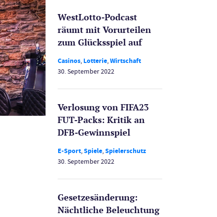
WestLotto-Podcast
räumt mit Vorurteilen
zum Glücksspiel auf
Casinos
,
Lotterie
,
Wirtschaft
30. September 2022
Verlosung von FIFA23
FUT-Packs: Kritik an
DFB-Gewinn­spiel
E-Sport
,
Spiele
,
Spielerschutz
30. September 2022
Gesetzes­änderung:
Nächtliche Beleuch­tung