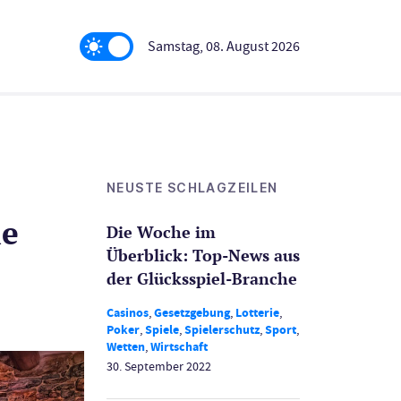
Samstag, 08. August 2026
NEUSTE SCHLAGZEILEN
ne
Die Woche im
Überblick: Top-News aus
der Glücksspiel-Branche
Casinos
,
Gesetzgebung
,
Lotterie
,
Poker
,
Spiele
,
Spielerschutz
,
Sport
,
Wetten
,
Wirtschaft
30. September 2022