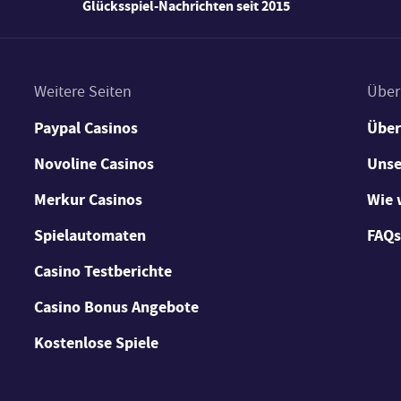
Glücksspiel-Nachrichten seit 2015
Weitere Seiten
Über
Paypal Casinos
Über
Novoline Casinos
Unse
Merkur Casinos
Wie 
Spielautomaten
FAQ
Casino Testberichte
Casino Bonus Angebote
Kostenlose Spiele