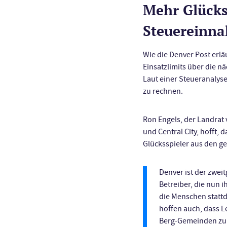
Mehr Glücks
Steuereinn
Wie die Denver Post erläu
Einsatzlimits über die 
Laut einer Steueranalyse
zu rechnen.
Ron Engels, der Landrat
und Central City, hofft, 
Glücksspieler aus den 
Denver ist der zwei
Betreiber, die nun i
die Menschen stattde
hoffen auch, dass 
Berg-Gemeinden zu 