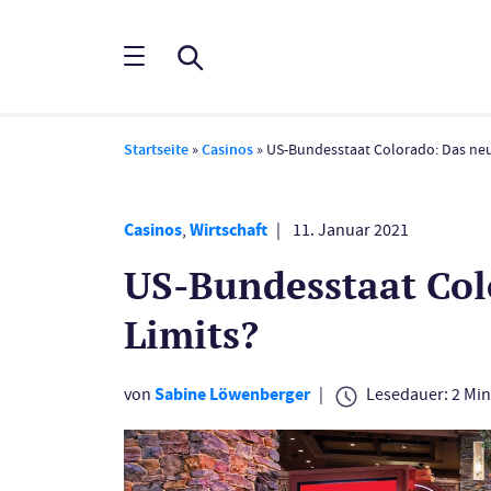
Startseite
»
Casinos
»
US-Bundesstaat Colorado: Das neu
Casinos
Wirtschaft
,
|
11. Januar 2021
US-Bundesstaat Col
Limits?
Sabine Löwenberger
von
|
Lesedauer:
2
Min