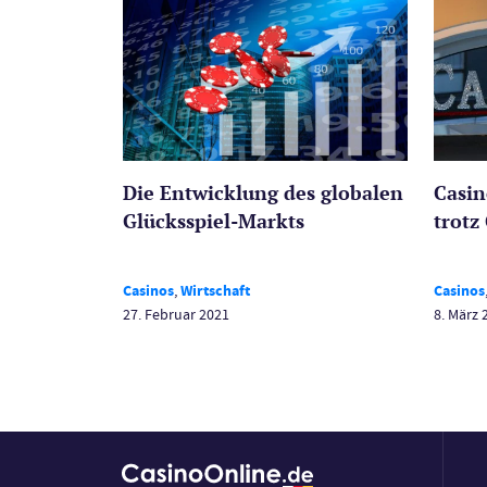
Die Entwicklung des globalen
Casin
Glücksspiel-Markts
trotz
Casinos
,
Wirtschaft
Casinos
27. Februar 2021
8. März 