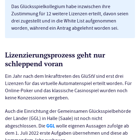
Das Glücksspielkollegium habe inzwischen ihre
Zustimmung für 12 weitere Lizenzen erteilt, davon seien
drei zugestellt und in die White List aufgenommen
worden, während ein Antrag abgelehnt worden sei.
Lizenzierungsprozess geht nur
schleppend voran
Ein Jahr nach dem Inkrafttreten des GlüStV sind erst drei
Lizenzen für das virtuelle Automatenspiel erteilt worden. Für
Online-Poker und das klassische Casinospiel wurden noch
keine Konzessionen vergeben.
Auch die Einrichtung der Gemeinsamen Glücksspielbehörde
der Länder (GGL) in Halle (Saale) ist noch nicht
GGL
abgeschlossen. Die
wolle eigenen Aussagen zufolge ab
dem 1. Juli 2022 erste Aufgaben übernehmen und diese ab