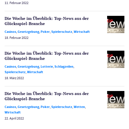
11. Februar 2022
Poker
Novoline Casinos
Die Woche im Überblick: Top-News aus der
Schlagzeilen
Glücksspiel-Branche
Merkur Casinos
Casinos
,
Gesetzgebung
,
Poker
,
Spielerschutz
,
Wirtschaft
Spiele
18. Februar 2022
Spielautomaten
Spielerschutz
Die Woche im Überblick: Top-News aus der
Casino Testberichte
Glücksspiel-Branche
Casinos
,
Gesetzgebung
,
Lotterie
,
Schlagzeilen
,
Sport
Spielerschutz
,
Wirtschaft
Bonus Ohne Einzahlung
18. März 2022
Wetten
Slot Freispiele
Die Woche im Überblick: Top-News aus der
Glücksspiel-Branche
Wirtschaft
Casinos
,
Gesetzgebung
,
Poker
,
Spielerschutz
,
Wetten
,
Wirtschaft
22. April 2022