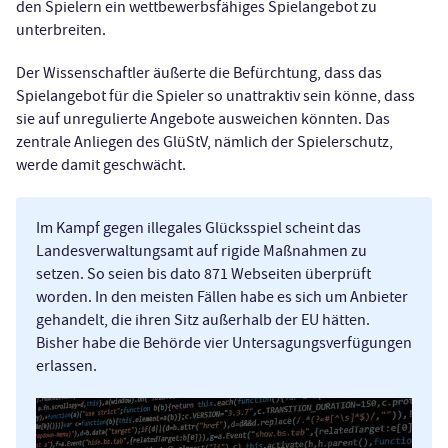
den Spielern ein wettbewerbsfähiges Spielangebot zu
unterbreiten.
Der Wissenschaftler äußerte die Befürchtung, dass das
Spielangebot für die Spieler so unattraktiv sein könne, dass
sie auf unregulierte Angebote ausweichen könnten. Das
zentrale Anliegen des GlüStV, nämlich der Spielerschutz,
werde damit geschwächt.
Im Kampf gegen illegales Glücksspiel scheint das
Landesverwaltungsamt auf rigide Maßnahmen zu
setzen. So seien bis dato 871 Webseiten überprüft
worden. In den meisten Fällen habe es sich um Anbieter
gehandelt, die ihren Sitz außerhalb der EU hätten.
Bisher habe die Behörde vier Untersagungsverfügungen
erlassen.