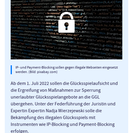
IP- und Payment-Blocking sollen gegen illegale Webseiten eingesetzt
werden. (Bild: pixabay.com)
Ab dem 1. Juli 2022 sollen die Glücksspielaufsicht und
die Ergreifung von Maßnahmen zur Sperrung
unerlaubter Glücksspielangebote an die GGL
übergehen. Unter der Federführung der Juristin und
Expertin Expertin Nadja Wierzejewski solle die
Bekämpfung des illegalen Glücksspiels mit
Instrumenten wie IP-Blocking und Payment-Blocking
erfolgen.