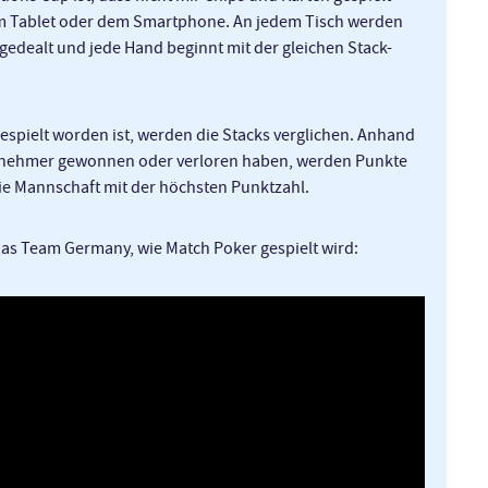
m Tablet oder dem Smartphone. An jedem Tisch werden
gedealt und jede Hand beginnt mit der gleichen Stack-
spielt worden ist, werden die Stacks verglichen. Anhand
eilnehmer gewonnen oder verloren haben, werden Punkte
die Mannschaft mit der höchsten Punktzahl.
das Team Germany, wie Match Poker gespielt wird: