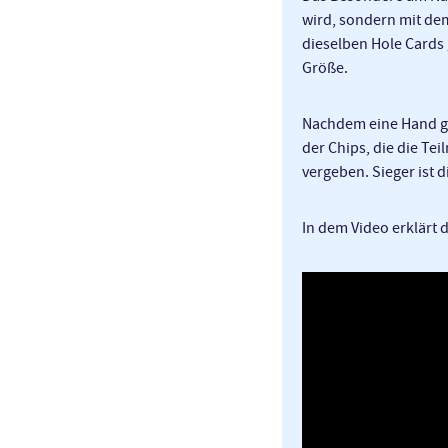
wird, sondern mit de
dieselben Hole Cards 
Größe.
Nachdem eine Hand ge
der Chips, die die T
vergeben. Sieger ist 
In dem Video erklärt 