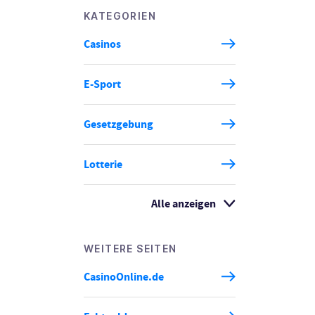
KATEGORIEN
Casinos
E-Sport
Gesetzgebung
Lotterie
Alle anzeigen
Poker
Schlagzeilen
WEITERE SEITEN
CasinoOnline.de
Spiele