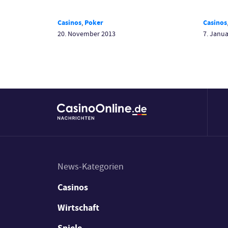
Casinos
,
Poker
Casinos
20. November 2013
7. Janua
News-Kategorien
Casinos
Wirtschaft