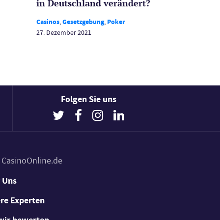
in Deutschland verändert?
Casinos
,
Gesetzgebung
,
Poker
27. Dezember 2021
Folgen Sie uns
 CasinoOnline.de
 Uns
re Experten