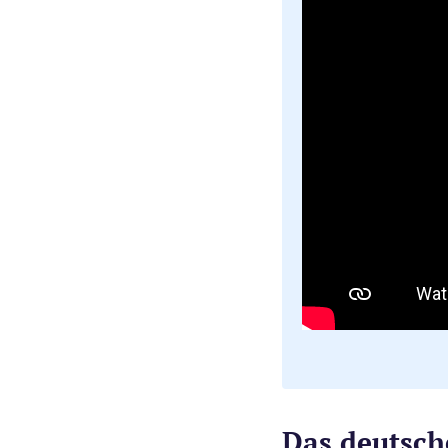
Das deutsch