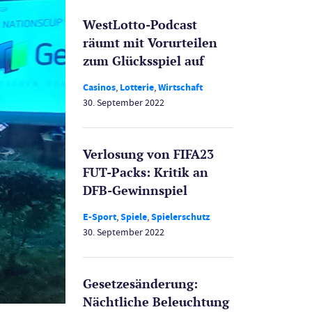
WestLotto-Podcast
räumt mit Vorurteilen
zum Glücksspiel auf
Casinos
,
Lotterie
,
Wirtschaft
30. September 2022
Verlosung von FIFA23
FUT-Packs: Kritik an
DFB-Gewinn­spiel
E-Sport
,
Spiele
,
Spielerschutz
30. September 2022
Gesetzes­änderung:
Nächtliche Beleuch­tung