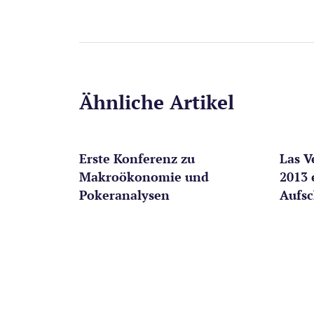
Ähnliche Artikel
Erste Konferenz zu
Las V
Makroökonomie und
2013 
Pokeranalysen
Aufs