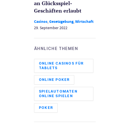
an Glücksspiel-
Geschäften erlaubt
Casinos
,
Gesetzgebung
,
Wirtschaft
29. September 2022
ÄHNLICHE THEMEN
ONLINE CASINOS FÜR
TABLETS
ONLINE POKER
SPIELAUTOMATEN
ONLINE SPIELEN
POKER