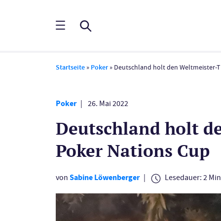
Startseite
»
Poker
»
Deutschland holt den Weltmeister-T
Poker
|
26. Mai 2022
Deutschland holt d
Poker Nations Cup
Sabine Löwenberger
von
|
Lesedauer:
2
Min