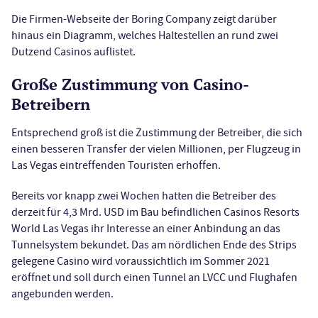
Die Firmen-Webseite der Boring Company zeigt darüber
hinaus ein Diagramm, welches Haltestellen an rund zwei
Dutzend Casinos auflistet.
Große Zustimmung von Casino-
Betreibern
Entsprechend groß ist die Zustimmung der Betreiber, die sich
einen besseren Transfer der vielen Millionen, per Flugzeug in
Las Vegas eintreffenden Touristen erhoffen.
Bereits vor knapp zwei Wochen hatten die Betreiber des
derzeit für 4,3 Mrd. USD im Bau befindlichen Casinos Resorts
World Las Vegas ihr Interesse an einer Anbindung an das
Tunnelsystem bekundet. Das am nördlichen Ende des Strips
gelegene Casino wird voraussichtlich im Sommer 2021
eröffnet und soll durch einen Tunnel an LVCC und Flughafen
angebunden werden.