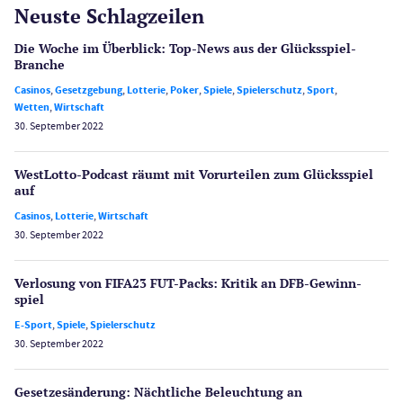
Neuste Schlagzeilen
Die Woche im Überblick: Top-News aus der Glücksspiel-
Branche
Casinos
,
Gesetzgebung
,
Lotterie
,
Poker
,
Spiele
,
Spielerschutz
,
Sport
,
Wetten
,
Wirtschaft
30. September 2022
WestLotto-Podcast räumt mit Vorurteilen zum Glücksspiel
auf
Casinos
,
Lotterie
,
Wirtschaft
30. September 2022
Verlosung von FIFA23 FUT-Packs: Kritik an DFB-Gewinn­
spiel
E-Sport
,
Spiele
,
Spielerschutz
30. September 2022
Gesetzes­änderung: Nächtliche Beleuch­tung an