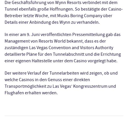
Die Geschäftsführung von Wynn Resorts verbindet mit dem
Tunnel ebenfalls große Hoffnungen. So bestätigte der Casino-
Betreiber letzte Woche, mit Musks Boring Company über
Details einer Anbindung des Wynn zu verhandeln.
In einer am 9. Juni veröffentlichten Pressemitteilung gab das
Management von Resorts World bekannt, dass es der
zuständigen Las Vegas Convention and Visitors Authority
detaillierte Pläne für den Tunnelabschnitt und die Errichtung
einer eigenen Haltestelle unter dem Casino vorgelegt habe.
Der weitere Verlauf der Tunnelarbeiten wird zeigen, ob und
welche Casinos in den Genuss einer direkten
Transportmöglichkeit zu Las Vegas’ Kongresszentrum und
Flughafen erhalten werden.