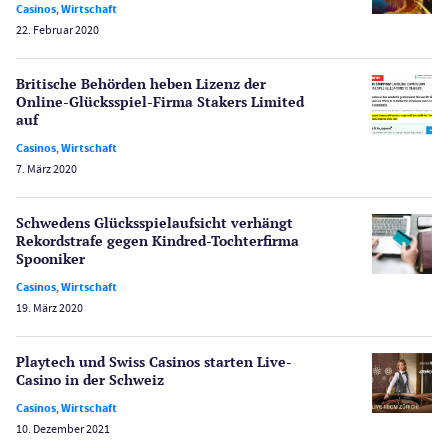
Casinos
,
Wirtschaft
22. Februar 2020
Poker
Novoline Casinos
Britische Behörden heben Lizenz der
Schlagzeilen
Online-Glücksspiel-Firma Stakers Limited
Merkur Casinos
auf
Spiele
Casinos
,
Wirtschaft
Spielautomaten
7. März 2020
Spielerschutz
Casino Testberichte
Schwedens Glücksspielaufsicht verhängt
Rekordstrafe gegen Kindred-Tochterfirma
Spooniker
Sport
Bonus Ohne Einzahlung
Casinos
,
Wirtschaft
19. März 2020
Wetten
Slot Freispiele
Playtech und Swiss Casinos starten Live-
Wirtschaft
Casino in der Schweiz
Casinos
,
Wirtschaft
10. Dezember 2021