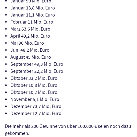
Januar 90 Mio. Euro
Januar 13,8 Mio. Euro
Januar 11,1 Mio. Euro
Februar 11 Mio. Euro
März 63,6 Mio. Euro
April 49,2 Mio. Euro
Mai 90 Mio. Euro
Juni 48,2 Mio. Euro
August 45 Mio. Euro
September 49,3 Mio. Euro
September 22,2 Mio. Euro
Oktober 33,2 Mio. Euro
Oktober 10,8 Mio. Euro
Oktober 10,2 Mio. Euro
November 5,1 Mio. Euro
Dezember 73,7 Mio. Euro
Dezember 12,7 Mio. Euro
Die mehr als 200 Gewinne von über 100.000 € seien noch dazu
gekommen.