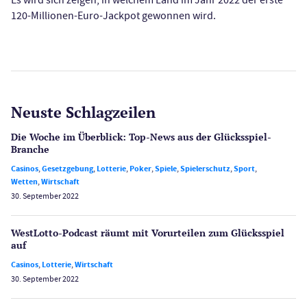
120-Millionen-Euro-Jackpot gewonnen wird.
Neuste Schlagzeilen
Die Woche im Überblick: Top-News aus der Glücksspiel-
Branche
Casinos
,
Gesetzgebung
,
Lotterie
,
Poker
,
Spiele
,
Spielerschutz
,
Sport
,
Wetten
,
Wirtschaft
30. September 2022
WestLotto-Podcast räumt mit Vorurteilen zum Glücksspiel
auf
Casinos
,
Lotterie
,
Wirtschaft
30. September 2022