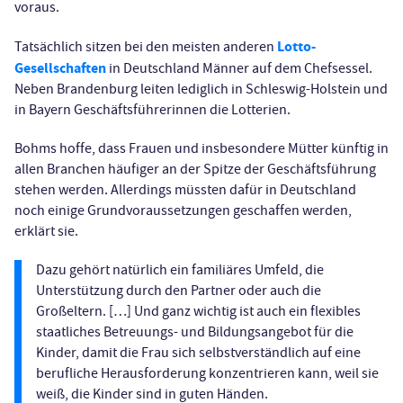
voraus.
Lotto-
Tatsächlich sitzen bei den meisten anderen
Gesellschaften
in Deutschland Männer auf dem Chefsessel.
Neben Brandenburg leiten lediglich in Schleswig-Holstein und
in Bayern Geschäftsführerinnen die Lotterien.
Bohms hoffe, dass Frauen und insbesondere Mütter künftig in
allen Branchen häufiger an der Spitze der Geschäftsführung
stehen werden. Allerdings müssten dafür in Deutschland
noch einige Grundvoraussetzungen geschaffen werden,
erklärt sie.
Dazu gehört natürlich ein familiäres Umfeld, die
Unterstützung durch den Partner oder auch die
Großeltern. […] Und ganz wichtig ist auch ein flexibles
staatliches Betreuungs- und Bildungsangebot für die
Kinder, damit die Frau sich selbstverständlich auf eine
berufliche Herausforderung konzentrieren kann, weil sie
weiß, die Kinder sind in guten Händen.