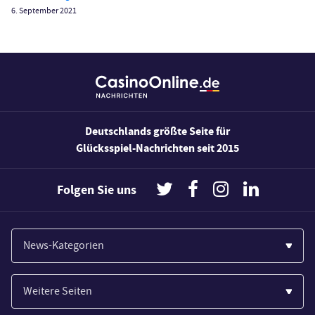
6. September 2021
Deutschlands größte Seite für
Glücksspiel-Nachrichten seit 2015
Folgen Sie uns
News-Kategorien
Casinos
Weitere Seiten
Wirtschaft