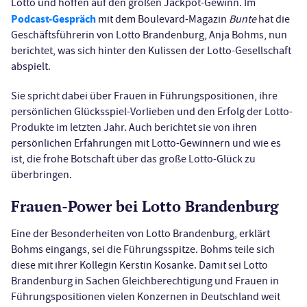
Lotto und hoffen auf den großen Jackpot-Gewinn. Im
Podcast-Gespräch
mit dem Boulevard-Magazin
Bunte
hat die
Geschäftsführerin von Lotto Brandenburg, Anja Bohms, nun
berichtet, was sich hinter den Kulissen der Lotto-Gesellschaft
abspielt.
Sie spricht dabei über Frauen in Führungspositionen, ihre
persönlichen Glücksspiel-Vorlieben und den Erfolg der Lotto-
Produkte im letzten Jahr. Auch berichtet sie von ihren
persönlichen Erfahrungen mit Lotto-Gewinnern und wie es
ist, die frohe Botschaft über das große Lotto-Glück zu
überbringen.
Frauen-Power bei Lotto Brandenburg
Eine der Besonderheiten von Lotto Brandenburg, erklärt
Bohms eingangs, sei die Führungsspitze. Bohms teile sich
diese mit ihrer Kollegin Kerstin Kosanke. Damit sei Lotto
Brandenburg in Sachen Gleichberechtigung und Frauen in
Führungspositionen vielen Konzernen in Deutschland weit