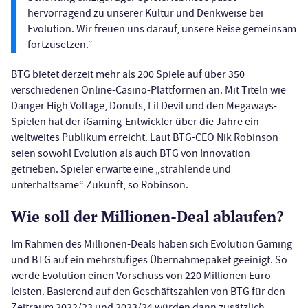
hervorragend zu unserer Kultur und Denkweise bei
Evolution. Wir freuen uns darauf, unsere Reise gemeinsam
fortzusetzen.“
BTG bietet derzeit mehr als 200 Spiele auf über 350
verschiedenen Online-Casino-Plattformen an. Mit Titeln wie
Danger High Voltage, Donuts, Lil Devil und den Megaways-
Spielen hat der iGaming-Entwickler über die Jahre ein
weltweites Publikum erreicht. Laut BTG-CEO Nik Robinson
seien sowohl Evolution als auch BTG von Innovation
getrieben. Spieler erwarte eine „strahlende und
unterhaltsame“ Zukunft, so Robinson.
Wie soll der Millionen-Deal ablaufen?
Im Rahmen des Millionen-Deals haben sich Evolution Gaming
und BTG auf ein mehrstufiges Übernahmepaket geeinigt. So
werde Evolution einen Vorschuss von 220 Millionen Euro
leisten. Basierend auf den Geschäftszahlen von BTG für den
Zeitraum 2022/23 und 2023/24 würden dann zusätzlich