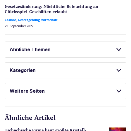
Gesetzes­änderung: Nächtliche Beleuch­tung an
Glücksspiel-Geschäften erlaubt
Casinos
,
Gesetzgebung
,
Wirtschaft
29. September 2022
Ähnliche Themen
GLÜCKSSPIEL ONLINE
Kategorien
ONLINE ROULETTE SPIELEN
Casinos
ONLINE CRAPS
ONLINE BLACKJACK
Weitere Seiten
NETENT CASINOS
E-Sport
CasinoOnline.de
BESTE ONLINE CASINOS
Ähnliche Artikel
Gesetzgebung
SPIELAUTOMATEN ONLINE SPIELEN
Echtgeld
Tschechische Firma baut größte Kristall-