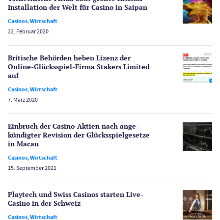
KOSTENLOSE SPIELE
Lotterie
Installation der Welt für Casino in Saipan
PayPal Casinos
Casinos
,
Wirtschaft
22. Februar 2020
Poker
Novoline Casinos
Britische Behörden heben Lizenz der
Schlagzeilen
Online-Glücksspiel-Firma Stakers Limited
Merkur Casinos
auf
Spiele
Casinos
,
Wirtschaft
Spielautomaten
7. März 2020
Spielerschutz
Casino Testberichte
Einbruch der Casino-Aktien nach ange­
kündigter Revision der Glücksspiel­gesetze
in Macau
Sport
Bonus Ohne Einzahlung
Casinos
,
Wirtschaft
15. September 2021
Wetten
Slot Freispiele
Playtech und Swiss Casinos starten Live-
Wirtschaft
Casino in der Schweiz
Casinos
,
Wirtschaft