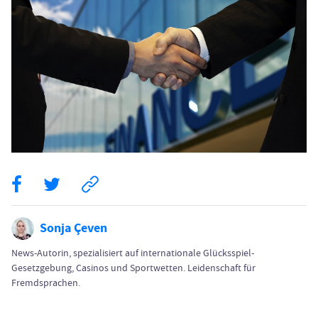
Sonja Çeven
News-Autorin, spezialisiert auf internationale Glücksspiel-
Gesetzgebung, Casinos und Sportwetten. Leidenschaft für
Fremdsprachen.