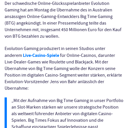
Der schwedische Online-Glücksspielanbieter Evolution
Gaming hat am Montag die Übernahme des in Australien
ansässigen Online-Gaming-Entwicklers Big Time Gaming
(BTG) angekündigt. In einer Pressemeldung teilte das
Unternehmen mit, insgesamt 450 Millionen Euro für den Kauf
von BTG bezahlen zu wollen.
Evolution Gaming produziert in seinen Studios unter
Live-Casino-Spiele
anderem
für Online-Casinos, darunter
Live-Dealer-Games wie Roulette und Blackjack. Mit der
Übernahme von Big Time Gaming wolle der Konzern seine
Position im digitalen Casino-Segment weiter stärken, erklärte
Evolution-Vorsitzender Jens von Bahr anlässlich der
Übernahme:
„Mit der Aufnahme von Big Time Gaming in unser Portfolio
an Slot-Marken stärken wir unsere strategische Position
als weltweit führender Anbieter von digitalen Casino-
Spielen. Big Times Fokus auf Innovation und die
Schaffung einzigartiger Spielerlebnisse passt